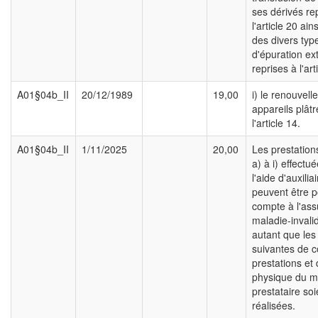
ses dérivés re
l'article 20 ain
des divers typ
d'épuration ex
reprises à l'art
A01§04b_II
20/12/1989
19,00
i) le renouvel
appareils plâtr
l'article 14.
A01§04b_II
1/11/2025
20,00
Les prestation
a) à i) effectu
l'aide d'auxilia
peuvent être p
compte à l'as
maladie-invali
autant que les
suivantes de c
prestations et
physique du m
prestataire soi
réalisées.