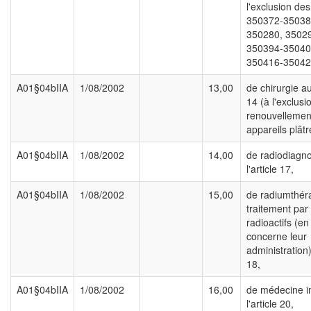
l'exclusion des
350372-35038
350280, 3502
350394-35040
350416-35042
A01§04bIIA
1/08/2002
13,00
de chirurgie au
14 (à l'exclusi
renouvellemen
appareils plâtr
A01§04bIIA
1/08/2002
14,00
de radiodiagno
l'article 17,
A01§04bIIA
1/08/2002
15,00
de radiumthéra
traitement par
radioactifs (en
concerne leur
administration) 
18,
A01§04bIIA
1/08/2002
16,00
de médecine i
l'article 20,