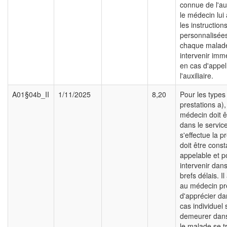
connue de l'aux
le médecin lui
les instruction
personnalisée
chaque malade
intervenir im
en cas d'appel
l'auxiliaire.
A01§04b_II
1/11/2025
8,20
Pour les types
prestations a), 
médecin doit ê
dans le servic
s'effectue la p
doit être con
appelable et p
intervenir dans
brefs délais. Il
au médecin pre
d'apprécier d
cas individuel s
demeurer dans 
le malade se t