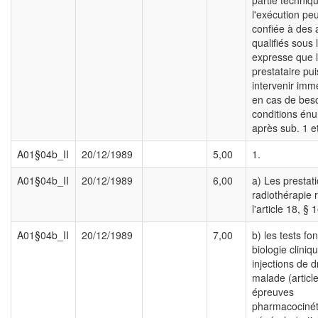
partie techniq
l'exécution peu
confiée à des a
qualifiés sous 
expresse que 
prestataire pu
intervenir im
en cas de beso
conditions én
après sub. 1 et
A01§04b_II
20/12/1989
5,00
1.
A01§04b_II
20/12/1989
6,00
a) Les prestat
radiothérapie 
l'article 18, § 1
A01§04b_II
20/12/1989
7,00
b) les tests fo
biologie cliniq
injections de 
malade (article
épreuves
pharmacocinét