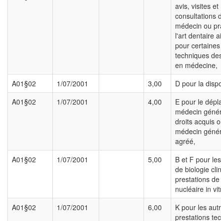
avis, visites et
consultations 
médecin ou pra
l'art dentaire 
pour certaines
techniques de
en médecine,
A01§02
1/07/2001
3,00
D pour la dispo
A01§02
1/07/2001
4,00
E pour le dép
médecin génér
droits acquis 
médecin génér
agréé,
A01§02
1/07/2001
5,00
B et F pour les
de biologie cli
prestations d
nucléaire in vit
A01§02
1/07/2001
6,00
K pour les aut
prestations te