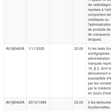
de radiodiagno
reprises à l'art
comportent de
cinétiques ou
l'administrati
de produits de
de marqueurs
drogues;
A01§04bIIA
1/11/2025
22,00
h) les tests fo
scintigraphies
administration
marqués repris 
18, § 2, dont l
déroulement e
susceptible d'ê
par les constat
par le médecin
en cours d'exé
A01§04bIIA
20/12/1989
23,00
i) les épreuves
fonctionnelles 