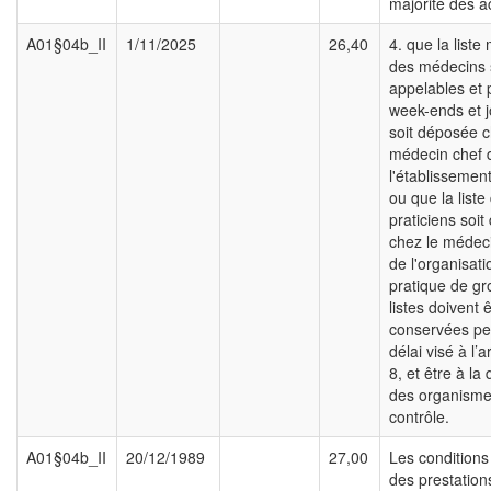
majorité des a
A01§04b_II
1/11/2025
26,40
4. que la liste
des médecins s
appelables et 
week-ends et j
soit déposée c
médecin chef 
l'établissement
ou que la liste
praticiens soi
chez le médec
de l'organisati
pratique de gr
listes doivent 
conservées pe
délai visé à l’a
8, et être à la 
des organisme
contrôle.
A01§04b_II
20/12/1989
27,00
Les conditions
des prestations