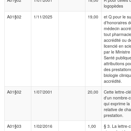
A01§02
1/07/2001
18,00
R pour celles 
logopèdes
A01§02
1/11/2025
19,00
et Q pour le 
d'honoraires d
médecin accré
tout pharmacie
accrédité ou d
licencié en sc
par le Ministre
Santé publiqu
attributions po
des prestation
biologie cliniq
accrédité.
A01§02
1/07/2001
20,00
Cette lettre-clé
d'un nombre-co
qui exprime la
relative de ch
prestation.
A01§03
1/02/2016
1,00
§ 3. La lettre-