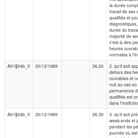
la durée comp
travail de ses a
qualifiés et po
diagnostiques,
durée du travai
majorité de ses
c'est-à-dire p
heures ouvrab
normales à l'ins
A01§04b_II
20/12/1989
26,20
2. qu'il soit a
dehors des he
ouvrables et 
nuit au cas où
permanence d'a
qualifiés est o
dans l'instituti
A01§04b_II
20/12/1989
26,30
3. qu'il soit pr
week-ends et j
pendant les pé
journée où est