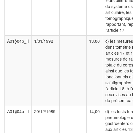
leurs différent
du système os
articulaire, l
tomographique
rapportant, rep
l'article 17;
A01§04b_II
1/01/1992
13,00
c) les mesure
densitométrie 
articles 17 et 1
mesures de rad
totale du corp
ainsi que les t
fonctionnels et
scintigraphies 
l'article 18, à 
ceux visés au l
du présent pa
A01§04b_II
20/12/1989
14,00
d) les tests fo
pneumologie e
gastroentérolo
aux articles 13