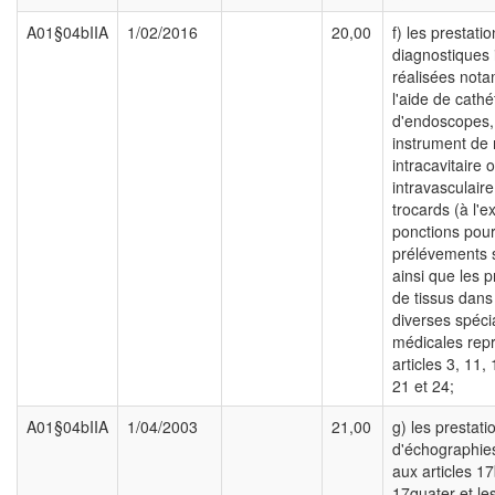
A01§04bIIA
1/02/2016
20,00
f) les prestati
diagnostiques 
réalisées not
l'aide de cathé
d'endoscopes,
instrument de
intracavitaire 
intravasculaire
trocards (à l'e
ponctions pou
prélévements 
ainsi que les 
de tissus dans
diverses spécia
médicales repr
articles 3, 11,
21 et 24;
A01§04bIIA
1/04/2003
21,00
g) les prestati
d'échographies
aux articles 17
17quater et le