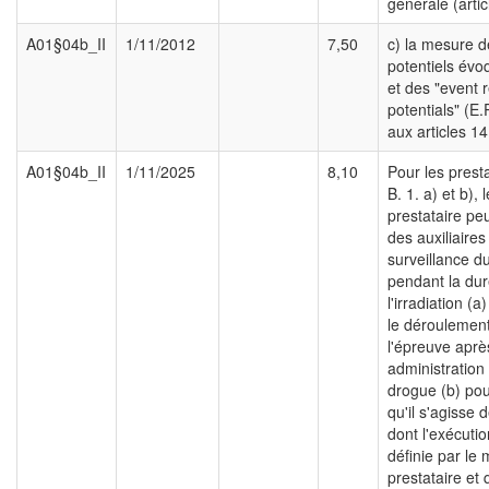
générale (artic
A01§04b_II
1/11/2012
7,50
c) la mesure d
potentiels évo
et des "event 
potentials" (E.
aux articles 14
A01§04b_II
1/11/2025
8,10
Pour les prest
B. 1. a) et b),
prestataire peu
des auxiliaires 
surveillance d
pendant la du
l'irradiation (
le déroulemen
l'épreuve aprè
administration 
drogue (b) pou
qu'il s'agisse 
dont l'exécutio
définie par le
prestataire et q