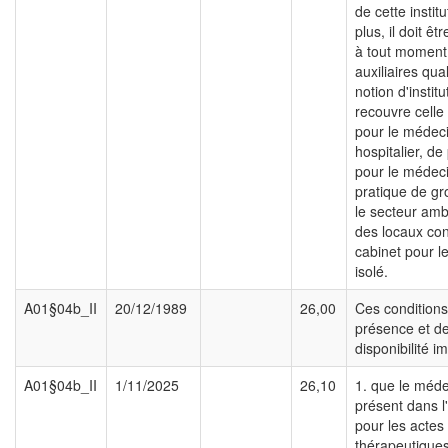
de cette instit
plus, il doit êt
à tout moment
auxiliaires qual
notion d'institu
recouvre celle 
pour le médec
hospitalier, de
pour le médec
pratique de g
le secteur amb
des locaux con
cabinet pour le
isolé.
A01§04b_II
20/12/1989
26,00
Ces condition
présence et d
disponibilité im
A01§04b_II
1/11/2025
26,10
1. que le méde
présent dans l'
pour les actes
thérapeutique