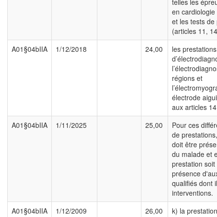
telles les épre
en cardiologie 
et les tests de
(articles 11, 1
A01§04bIIA
1/12/2018
24,00
les prestations
d’électrodiagno
l’électrodiagno
régions et
l’électromyogr
électrode aigui
aux articles 14
A01§04bIIA
1/11/2025
25,00
Pour ces diffé
de prestations
doit être prés
du malade et e
prestation soit
présence d'auxi
qualifiés dont i
interventions.
A01§04bIIA
1/12/2009
26,00
k) la prestati