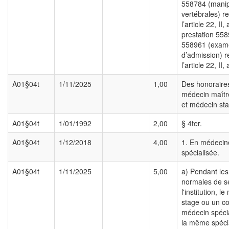
558784 (manip
vertébrales) re
l’article 22, II, 
prestation 55
558961 (exam
d’admission) r
l’article 22, II, 
A01§04t
1/11/2025
1,00
Des honoraire
médecin maîtr
et médecin sta
A01§04t
1/01/1992
2,00
§ 4ter.
A01§04t
1/12/2018
4,00
1. En médecin
spécialisée.
A01§04t
1/11/2025
5,00
a) Pendant le
normales de s
l'institution, l
stage ou un co
médecin spécia
la même spécia