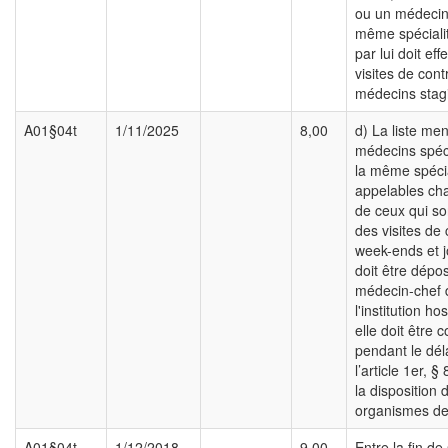
ou un médecin
même spéciali
par lui doit ef
visites de cont
médecins stagi
A01§04t
1/11/2025
8,00
d) La liste me
médecins spéci
la même spécia
appelables cha
de ceux qui so
des visites de 
week-ends et j
doit être dépo
médecin-chef 
l'institution hos
elle doit être 
pendant le déla
l’article 1er, § 
la disposition 
organismes de
A01§04t
1/12/2018
9,00
Entre la fin de