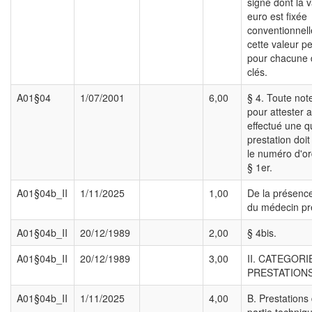
signe dont la 
euro est fixée
conventionnell
cette valeur pe
pour chacune d
clés.
A01§04
1/07/2001
6,00
§ 4. Toute note
pour attester a
effectué une 
prestation doi
le numéro d'or
§ 1er.
A01§04b_II
1/11/2025
1,00
De la présenc
du médecin pre
A01§04b_II
20/12/1989
2,00
§ 4bis.
A01§04b_II
20/12/1989
3,00
II. CATEGORI
PRESTATIONS
A01§04b_II
1/11/2025
4,00
B. Prestations