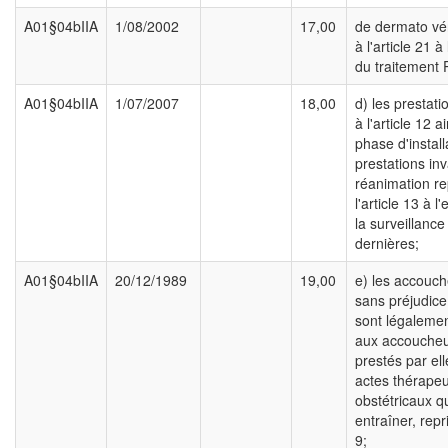
A01§04bIIA
1/08/2002
17,00
de dermato vé
à l'article 21 à
du traitement
A01§04bIIA
1/07/2007
18,00
d) les prestati
à l'article 12 a
phase d'install
prestations in
réanimation re
l'article 13 à l
la surveillance
dernières;
A01§04bIIA
20/12/1989
19,00
e) les accouc
sans préjudice
sont légalemen
aux accouche
prestés par ell
actes thérape
obstétricaux q
entraîner, repri
9;