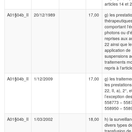
articles 14 et 
A01§04b_II
20/12/1989
17,00
g) les prestati
thérapeutique
comportant l'é
photons ou d'é
reprises aux ar
22 ainsi que le
application de
suspensions a
traitements mo
repris à l'articl
A01§04b_II
1/12/2009
17,00
g) les traitem
les prestations 
22, II, a), 2°, e
l’exception de
558773 – 5587
558950 – 558
A01§04b_II
1/03/2002
18,00
h) la surveilla
divers types d
transfusion de