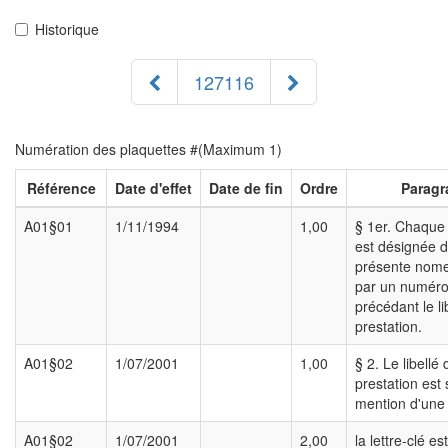
Historique
127116
Numération des plaquettes #(Maximum 1)
Référence
Date d'effet
Date de fin
Ordre
Paragr
A01§01
1/11/1994
1,00
§ 1er. Chaque 
est désignée d
présente nome
par un numéro
précédant le li
prestation.
A01§02
1/07/2001
1,00
§ 2. Le libellé
prestation est 
mention d'une l
A01§02
1/07/2001
2,00
la lettre-clé es