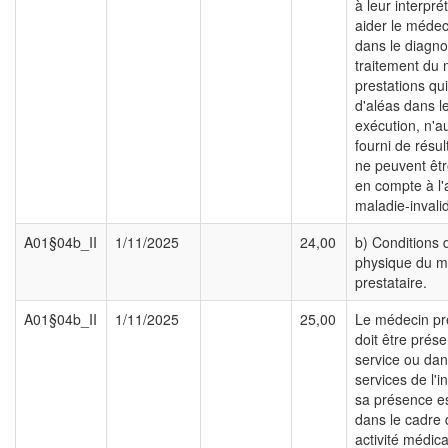
à leur interpré
aider le médeci
dans le diagno
traitement du 
prestations qui
d'aléas dans l
exécution, n'a
fourni de résul
ne peuvent êtr
en compte à l
maladie-invalid
A01§04b_II
1/11/2025
24,00
b) Conditions
physique du m
prestataire.
A01§04b_II
1/11/2025
25,00
Le médecin pre
doit être prése
service ou dan
services de l'in
sa présence es
dans le cadre
activité médica