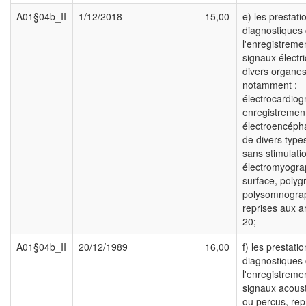
A01§04b_II
1/12/2018
15,00
e) les prestati
diagnostiques
l'enregistreme
signaux électr
divers organes
notamment :
électrocardio
enregistrement
électroencép
de divers type
sans stimulati
électromyogra
surface, polyg
polysomnogra
reprises aux ar
20;
A01§04b_II
20/12/1989
16,00
f) les prestati
diagnostiques
l'enregistreme
signaux acous
ou perçus, rep