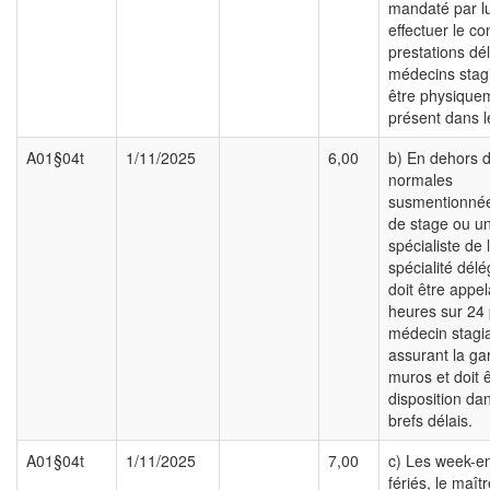
mandaté par lu
effectuer le co
prestations d
médecins stagi
être physique
présent dans l
A01§04t
1/11/2025
6,00
b) En dehors 
normales
susmentionnée
de stage ou u
spécialiste de
spécialité délé
doit être appe
heures sur 24 
médecin stagia
assurant la gar
muros et doit 
disposition dan
brefs délais.
A01§04t
1/11/2025
7,00
c) Les week-en
fériés, le maît