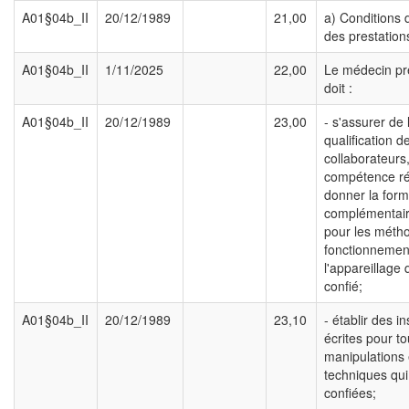
A01§04b_II
20/12/1989
21,00
a) Conditions 
des prestation
A01§04b_II
1/11/2025
22,00
Le médecin pre
doit :
A01§04b_II
20/12/1989
23,00
- s'assurer de 
qualification d
collaborateurs,
compétence rée
donner la form
complémentair
pour les métho
fonctionnemen
l'appareillage 
confié;
A01§04b_II
20/12/1989
23,10
- établir des in
écrites pour to
manipulations 
techniques qui
confiées;