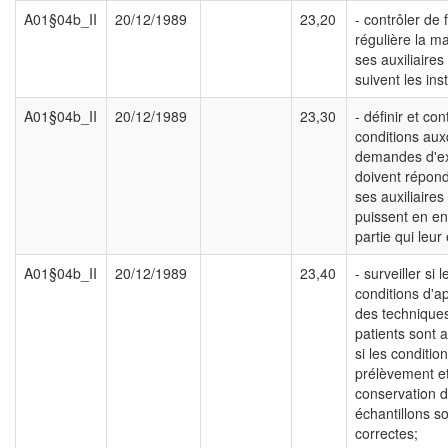
A01§04b_II
20/12/1989
23,20
- contrôler de 
régulière la m
ses auxiliaires 
suivent les ins
A01§04b_II
20/12/1989
23,30
- définir et con
conditions aux
demandes d'
doivent répon
ses auxiliaires 
puissent en en
partie qui leur
A01§04b_II
20/12/1989
23,40
- surveiller si l
conditions d'ap
des technique
patients sont 
si les conditio
prélèvement e
conservation 
échantillons s
correctes;