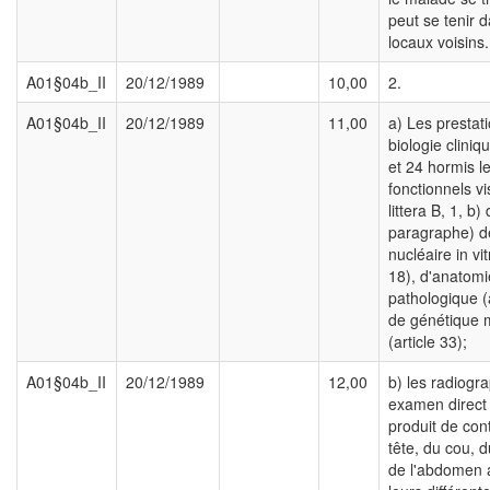
peut se tenir d
locaux voisins.
A01§04b_II
20/12/1989
10,00
2.
A01§04b_II
20/12/1989
11,00
a) Les prestat
biologie cliniqu
et 24 hormis le
fonctionnels vi
littera B, 1, b
paragraphe) 
nucléaire in vit
18), d'anatomi
pathologique (a
de génétique 
(article 33);
A01§04b_II
20/12/1989
12,00
b) les radiogr
examen direct
produit de con
tête, du cou, d
de l'abdomen 