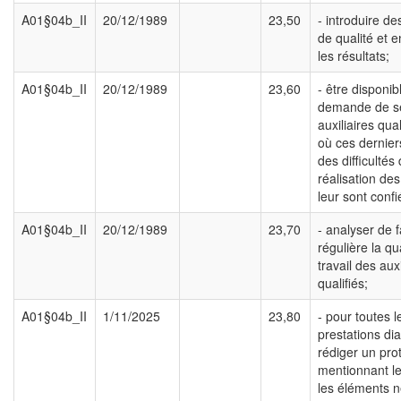
A01§04b_II
20/12/1989
23,50
- introduire de
de qualité et e
les résultats;
A01§04b_II
20/12/1989
23,60
- être disponib
demande de s
auxiliaires qua
où ces dernier
des difficultés
réalisation des
leur sont confi
A01§04b_II
20/12/1989
23,70
- analyser de 
régulière la qu
travail des auxi
qualifiés;
A01§04b_II
1/11/2025
23,80
- pour toutes l
prestations di
rédiger un pro
mentionnant le 
les éléments 