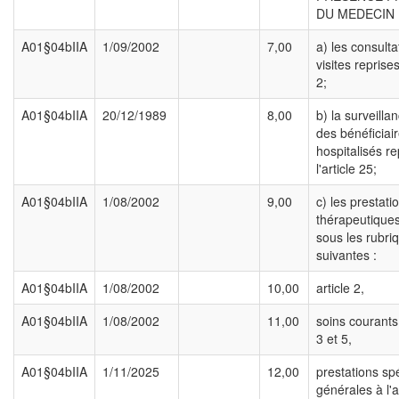
DU MEDECIN 
A01§04bIIA
1/09/2002
7,00
a) les consulta
visites reprises
2;
A01§04bIIA
20/12/1989
8,00
b) la surveill
des bénéficiai
hospitalisés re
l'article 25;
A01§04bIIA
1/08/2002
9,00
c) les prestati
thérapeutiques
sous les rubri
suivantes :
A01§04bIIA
1/08/2002
10,00
article 2,
A01§04bIIA
1/08/2002
11,00
soins courants
3 et 5,
A01§04bIIA
1/11/2025
12,00
prestations sp
générales à l'a