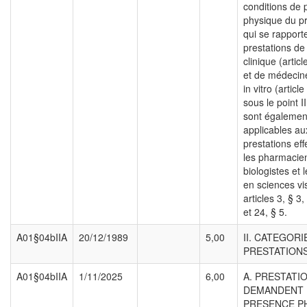
conditions de
physique du pr
qui se rapport
prestations de
clinique (articl
et de médecin
in vitro (articl
sous le point II
sont égalemen
applicables au
prestations ef
les pharmacie
biologistes et 
en sciences vi
articles 3, § 3,
et 24, § 5.
A01§04bIIA
20/12/1989
5,00
II. CATEGORI
PRESTATIONS
A01§04bIIA
1/11/2025
6,00
A. PRESTATI
DEMANDENT 
PRESENCE P