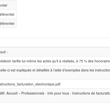
ntiel
éférentiel
éférentiel
suit :
médecin tarifie lui-même les actes qu'il a réalisés, à 75 % des honoraire
celle-ci est expliquée et détaillée à l’aide d’exemples dans les instructi
structions_facturation_electronique.pdf
AMI: Accueil – Professionnels - Info pour tous - Instructions de facturat