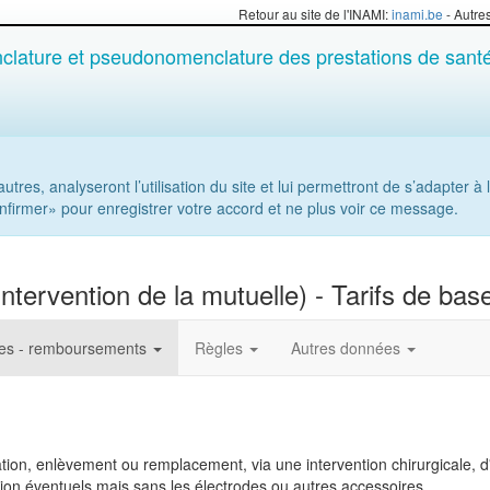
Retour au site de l'INAMI:
inami.be
- Autre
lature et pseudonomenclature des prestations de sant
tres, analyseront l’utilisation du site et lui permettront de s’adapter à l
onfirmer» pour enregistrer votre accord et ne plus voir ce message.
tervention de la mutuelle) - Tarifs de bas
res - remboursements
Règles
Autres données
tion, enlèvement ou remplacement, via une intervention chirurgicale, d'u
ion éventuels mais sans les électrodes ou autres accessoires