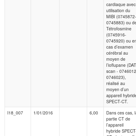
cardiaque avec
utilisation du
MIBI (0745872
0745883) ou d
Tétrofosmine
(0745916-
0745920) ou e
cas d’examen
cérébral au
moyen de
l’ioflupane (DAT
scan - 0746012
0746023),
réalisé au
moyen d’un
appareil hybrid
SPECT-CT.
I18_007
1/01/2016
6,00
Dans ces cas, l
partie CT de
l’appareil
hybride SPECT