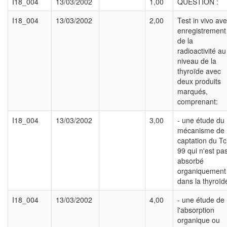
I18_004
13/03/2002
1,00
QUESTION :
I18_004
13/03/2002
2,00
Test in vivo av
enregistrement
de la
radioactivité au
niveau de la
thyroïde avec
deux produits
marqués,
comprenant:
I18_004
13/03/2002
3,00
- une étude du
mécanisme de
captation du Tc
99 qui n'est pa
absorbé
organiquement
dans la thyroïd
I18_004
13/03/2002
4,00
- une étude de
l'absorption
organique ou