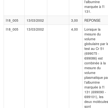
l'albumine
marquée à l'I
131.
I18_005
13/03/2002
3,00
REPONSE
I18_005
13/03/2002
4,00
Lorsque la
mesure du
volume
globulaire par l
test au Cr 51
(699075 -
699086) est
combinée à la
mesure du
volume
plasmatique pa
l'albumine
marquée à l'I
131 (699090 -
699101), les
deux molécule
sont