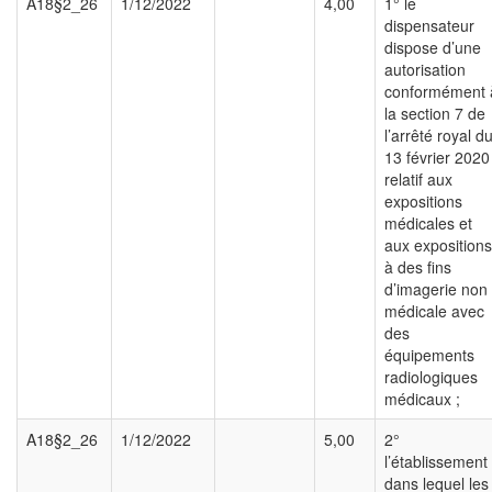
A18§2_26
1/12/2022
4,00
1° le
dispensateur
dispose d’une
autorisation
conformément 
la section 7 de
l’arrêté royal d
13 février 2020
relatif aux
expositions
médicales et
aux expositions
à des fins
d’imagerie non
médicale avec
des
équipements
radiologiques
médicaux ;
A18§2_26
1/12/2022
5,00
2°
l’établissement
dans lequel les