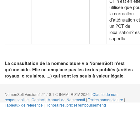
CT n’est en effe
utilisée que po
la correction
d’atténuation et
un ?CT de
localisation? es
superflu.
La consultation de la nomenclature via NomenSoft n'est
qu'une aide. Elle ne remplace pas les textes publiés (arrêtés
royaux, circulaires, ...) qui sont les seuls à valeur légale.
NomenSoft Version 5.21.18.1 © INAMI-RIZIV 2026 |
Clause de non-
responsabilité
|
Contact
|
Manuel de Nomensoft
|
Textes nomenclature
|
Tableaux de référence
|
Honoraires, prix et remboursements