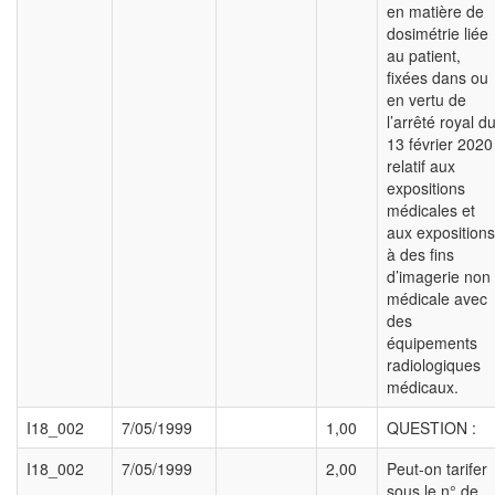
en matière de
dosimétrie liée
au patient,
fixées dans ou
en vertu de
l’arrêté royal d
13 février 2020
relatif aux
expositions
médicales et
aux expositions
à des fins
d’imagerie non
médicale avec
des
équipements
radiologiques
médicaux.
I18_002
7/05/1999
1,00
QUESTION :
I18_002
7/05/1999
2,00
Peut-on tarifer
sous le n° de