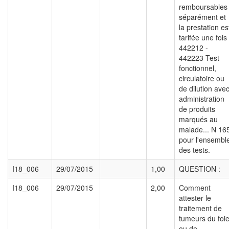
remboursables
séparément et
la prestation es
tarifée une fois
442212 -
442223 Test
fonctionnel,
circulatoire ou
de dilution ave
administration
de produits
marqués au
malade... N 16
pour l'ensembl
des tests.
I18_006
29/07/2015
1,00
QUESTION :
I18_006
29/07/2015
2,00
Comment
attester le
traitement de
tumeurs du foi
ou de