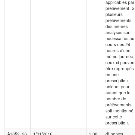
applicables par
prélèvement. S
plusieurs
prélèvements
des mêmes
analyses sont
nécessaires au
cours des 24
heures d'une
même journée,
ceux-ci peuven
être regroupés
en une
prescription
unique, pour
autant que le
nombre de
prélèvements
soit mentionné
sur cette
prescription.
A18§2_26
1/01/2016
1,00
d) nonies.