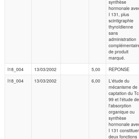
synthèse
hormonale ave
I 131, plus
scintigraphie
thyroïdienne
sans
administration
complémentair
de produit
marqué.
I18_004
13/03/2002
5,00
REPONSE
I18_004
13/03/2002
6,00
L'étude du
mécanisme de
captation du Tc
99 et l'étude de
l'absorption
organique ou
synthèse
hormonale ave
I 131 constitue
deux fonctions