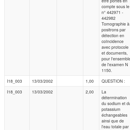
être portés en
compte sous le
n° 442971 -
442982
Tomographie à
positrons par
détection en
coïncidence
avec protocole
et documents,
pour l'ensembl
de l'examen N
1150.
I18_003
13/03/2002
1,00
QUESTION :
I18_003
13/03/2002
2,00
La
détermination
du sodium et d
potassium
échangeables
ainsi que de
l'eau totale par