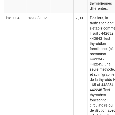
thyroïdiennes
différentes.
I18_004
13/03/2002
7,00
Dès lors, la
tarification doit
s'établir comm
il suit : 442632 
442643 Test
thyroïdien
fonctionnel (cf.
prestation
442234 -
442245) une
seule méthode,
et scintigraphie
de la thyroïde 
165 et 442234 
442245 Test
thyroïdien
fonctionnel,
circulatoire ou
de dilution ave