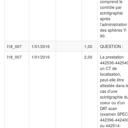
comprend le
contrôle par
scintigraphie
après
l’administration
des sphères Y-
90.
I18_007
1/01/2016
1,00
QUESTION :
I18_007
1/01/2016
2,00
La prestation
442536-442540
un CT de
localisation,
peut-elle être
attestée dans l
cas d’une
scintigraphie d
coeur ou d’un
DAT-scan
(examen SPEC
442396-44240
ou 442514-