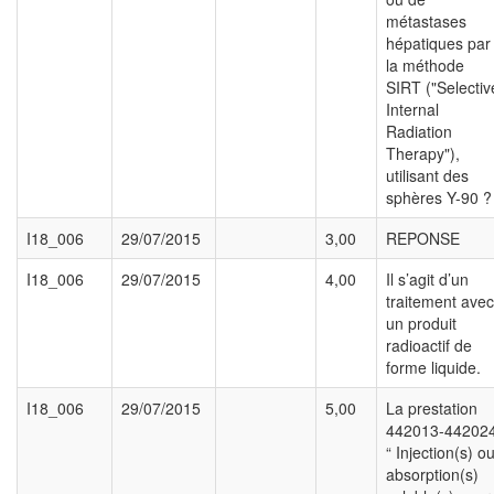
métastases
hépatiques par
la méthode
SIRT ("Selectiv
Internal
Radiation
Therapy"),
utilisant des
sphères Y-90 ?
I18_006
29/07/2015
3,00
REPONSE
I18_006
29/07/2015
4,00
Il s’agit d’un
traitement avec
un produit
radioactif de
forme liquide.
I18_006
29/07/2015
5,00
La prestation
442013-44202
“ Injection(s) o
absorption(s)