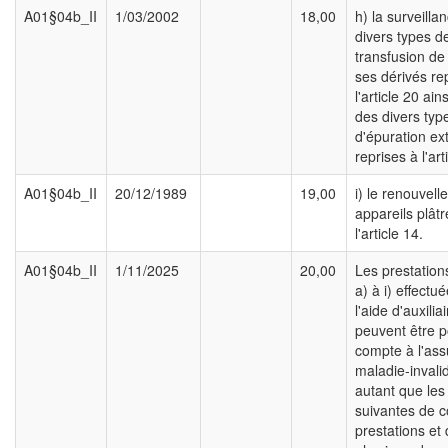
A01§04b_II
1/03/2002
18,00
h) la surveilla
divers types d
transfusion de
ses dérivés re
l'article 20 ain
des divers typ
d'épuration ex
reprises à l'art
A01§04b_II
20/12/1989
19,00
i) le renouvel
appareils plâtr
l'article 14.
A01§04b_II
1/11/2025
20,00
Les prestation
a) à i) effectu
l'aide d'auxilia
peuvent être p
compte à l'as
maladie-invali
autant que les
suivantes de c
prestations et