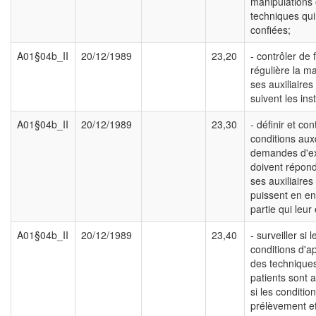
manipulations 
techniques qui
confiées;
A01§04b_II
20/12/1989
23,20
- contrôler de 
régulière la m
ses auxiliaires 
suivent les ins
A01§04b_II
20/12/1989
23,30
- définir et con
conditions aux
demandes d'
doivent répon
ses auxiliaires 
puissent en en
partie qui leur
A01§04b_II
20/12/1989
23,40
- surveiller si l
conditions d'ap
des technique
patients sont 
si les conditio
prélèvement e