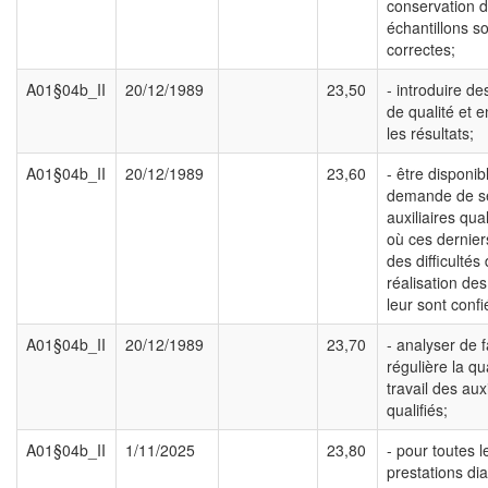
conservation 
échantillons s
correctes;
A01§04b_II
20/12/1989
23,50
- introduire de
de qualité et e
les résultats;
A01§04b_II
20/12/1989
23,60
- être disponib
demande de s
auxiliaires qua
où ces dernier
des difficultés
réalisation des
leur sont confi
A01§04b_II
20/12/1989
23,70
- analyser de 
régulière la qu
travail des auxi
qualifiés;
A01§04b_II
1/11/2025
23,80
- pour toutes l
prestations di