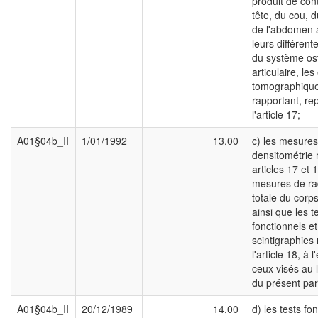
produit de con
tête, du cou, d
de l'abdomen 
leurs différent
du système os
articulaire, l
tomographique
rapportant, rep
l'article 17;
A01§04b_II
1/01/1992
13,00
c) les mesure
densitométrie 
articles 17 et 1
mesures de rad
totale du corp
ainsi que les t
fonctionnels et
scintigraphies 
l'article 18, à 
ceux visés au l
du présent pa
A01§04b_II
20/12/1989
14,00
d) les tests fo