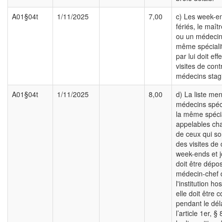
A01§04t
1/11/2025
7,00
c) Les week-en
fériés, le maît
ou un médecin
même spéciali
par lui doit ef
visites de cont
médecins stagi
A01§04t
1/11/2025
8,00
d) La liste me
médecins spéci
la même spécia
appelables cha
de ceux qui so
des visites de 
week-ends et j
doit être dépo
médecin-chef 
l'institution hos
elle doit être 
pendant le déla
l’article 1er, § 