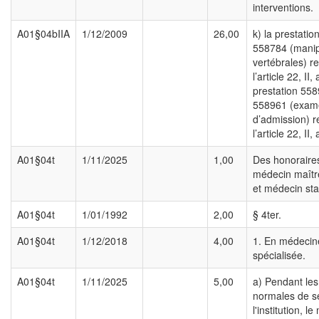
interventions.
A01§04bIIA
1/12/2009
26,00
k) la prestati
558784 (manip
vertébrales) re
l’article 22, II, 
prestation 55
558961 (exam
d’admission) r
l’article 22, II, 
A01§04t
1/11/2025
1,00
Des honoraire
médecin maîtr
et médecin sta
A01§04t
1/01/1992
2,00
§ 4ter.
A01§04t
1/12/2018
4,00
1. En médecin
spécialisée.
A01§04t
1/11/2025
5,00
a) Pendant le
normales de s
l'institution, l