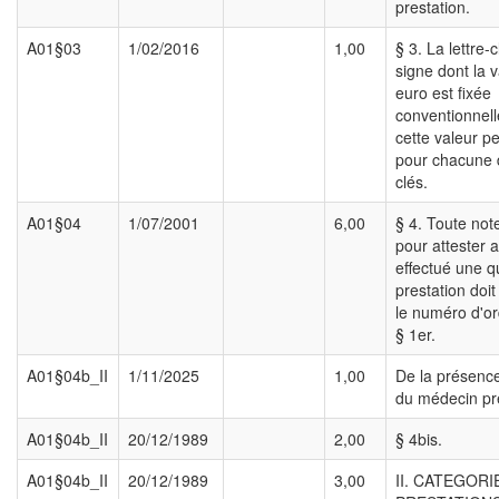
prestation.
A01§03
1/02/2016
1,00
§ 3. La lettre-
signe dont la 
euro est fixée
conventionnell
cette valeur pe
pour chacune d
clés.
A01§04
1/07/2001
6,00
§ 4. Toute note
pour attester a
effectué une 
prestation doi
le numéro d'or
§ 1er.
A01§04b_II
1/11/2025
1,00
De la présenc
du médecin pre
A01§04b_II
20/12/1989
2,00
§ 4bis.
A01§04b_II
20/12/1989
3,00
II. CATEGORI