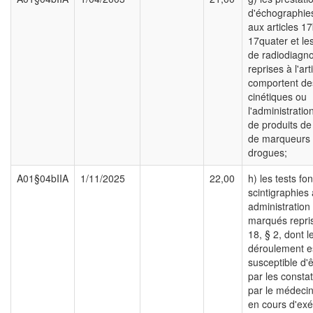
d'échographies
aux articles 17
17quater et le
de radiodiagno
reprises à l'art
comportent de
cinétiques ou
l'administrati
de produits de
de marqueurs
drogues;
A01§04bIIA
1/11/2025
22,00
h) les tests fo
scintigraphies
administration
marqués repris 
18, § 2, dont l
déroulement e
susceptible d'ê
par les constat
par le médecin
en cours d'exé