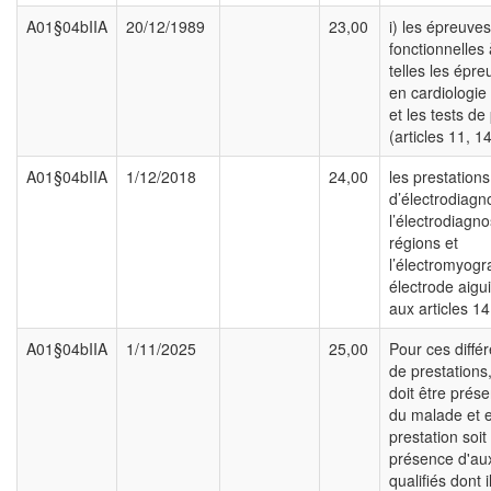
A01§04bIIA
20/12/1989
23,00
i) les épreuves
fonctionnelles 
telles les épre
en cardiologie 
et les tests de
(articles 11, 1
A01§04bIIA
1/12/2018
24,00
les prestations
d’électrodiagno
l’électrodiagno
régions et
l’électromyogr
électrode aigui
aux articles 14
A01§04bIIA
1/11/2025
25,00
Pour ces diffé
de prestations
doit être prés
du malade et e
prestation soit
présence d'auxi
qualifiés dont i