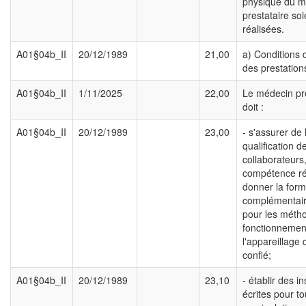
physique du m
prestataire soi
réalisées.
A01§04b_II
20/12/1989
21,00
a) Conditions 
des prestation
A01§04b_II
1/11/2025
22,00
Le médecin pre
doit :
A01§04b_II
20/12/1989
23,00
- s'assurer de 
qualification d
collaborateurs,
compétence rée
donner la form
complémentair
pour les métho
fonctionnemen
l'appareillage 
confié;
A01§04b_II
20/12/1989
23,10
- établir des in
écrites pour to