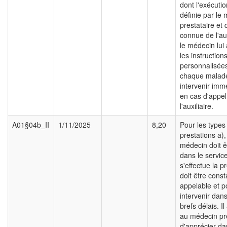
dont l'exécutio
définie par le
prestataire et q
connue de l'aux
le médecin lui
les instruction
personnalisée
chaque malade
intervenir im
en cas d'appel
l'auxiliaire.
A01§04b_II
1/11/2025
8,20
Pour les types
prestations a), 
médecin doit ê
dans le servic
s'effectue la p
doit être con
appelable et p
intervenir dans
brefs délais. Il
au médecin pre
d'apprécier d