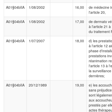
A01§04bIIA
1/08/2002
16,00
de médecine i
l'article 20,
A01§04bIIA
1/08/2002
17,00
de dermato vé
à l'article 21 à
du traitement
A01§04bIIA
1/07/2007
18,00
d) les prestati
à l'article 12 a
phase d'install
prestations in
réanimation re
l'article 13 à l
la surveillance
dernières;
A01§04bIIA
20/12/1989
19,00
e) les accouc
sans préjudice
sont légalemen
aux accouche
prestés par ell
actes thérape