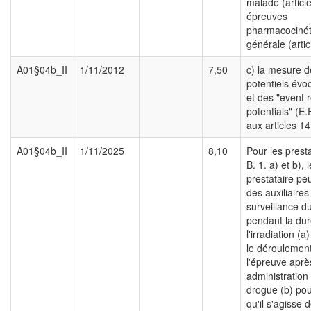
malade (article
épreuves
pharmacocinét
générale (artic
A01§04b_II
1/11/2012
7,50
c) la mesure d
potentiels évo
et des "event 
potentials" (E.
aux articles 14
A01§04b_II
1/11/2025
8,10
Pour les prest
B. 1. a) et b),
prestataire peu
des auxiliaires 
surveillance d
pendant la du
l'irradiation (
le déroulemen
l'épreuve aprè
administration 
drogue (b) pou
qu'il s'agisse 