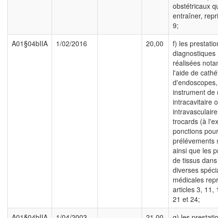
obstétricaux q
entraîner, repri
9;
A01§04bIIA
1/02/2016
20,00
f) les prestati
diagnostiques 
réalisées not
l'aide de cathé
d'endoscopes,
instrument de
intracavitaire 
intravasculaire
trocards (à l'e
ponctions pou
prélévements 
ainsi que les 
de tissus dans
diverses spécia
médicales repr
articles 3, 11,
21 et 24;
A01§04bIIA
1/04/2003
21,00
g) les prestati