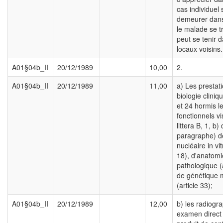
cas individuel s
demeurer dans 
le malade se t
peut se tenir d
locaux voisins.
A01§04b_II
20/12/1989
10,00
2.
A01§04b_II
20/12/1989
11,00
a) Les prestat
biologie cliniqu
et 24 hormis le
fonctionnels vi
littera B, 1, b
paragraphe) 
nucléaire in vit
18), d'anatomi
pathologique (a
de génétique 
(article 33);
A01§04b_II
20/12/1989
12,00
b) les radiogr
examen direct