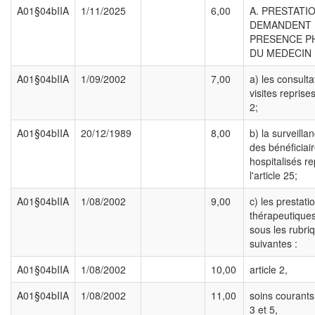
A01§04bIIA
1/11/2025
6,00
A. PRESTATI
DEMANDENT 
PRESENCE P
DU MEDECIN 
A01§04bIIA
1/09/2002
7,00
a) les consulta
visites reprises
2;
A01§04bIIA
20/12/1989
8,00
b) la surveill
des bénéficiai
hospitalisés re
l'article 25;
A01§04bIIA
1/08/2002
9,00
c) les prestati
thérapeutiques
sous les rubri
suivantes :
A01§04bIIA
1/08/2002
10,00
article 2,
A01§04bIIA
1/08/2002
11,00
soins courants
3 et 5,