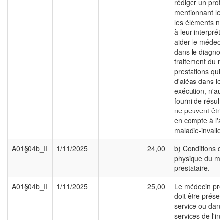
rédiger un pro
mentionnant le 
les éléments 
à leur interpré
aider le médeci
dans le diagno
traitement du 
prestations qui
d'aléas dans l
exécution, n'a
fourni de résul
ne peuvent êtr
en compte à l
maladie-invalid
A01§04b_II
1/11/2025
24,00
b) Conditions
physique du m
prestataire.
A01§04b_II
1/11/2025
25,00
Le médecin pre
doit être prése
service ou dan
services de l'in