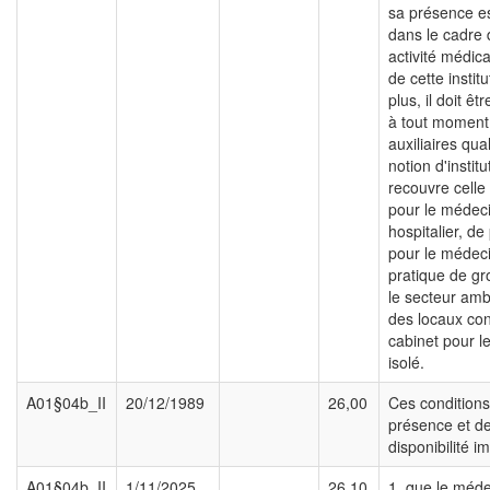
sa présence es
dans le cadre
activité médica
de cette instit
plus, il doit êt
à tout moment
auxiliaires qual
notion d'institu
recouvre celle 
pour le médec
hospitalier, de
pour le médec
pratique de g
le secteur amb
des locaux con
cabinet pour le
isolé.
A01§04b_II
20/12/1989
26,00
Ces condition
présence et d
disponibilité im
A01§04b_II
1/11/2025
26,10
1. que le méde