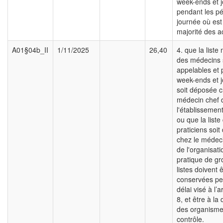
week-ends et j
pendant les pé
journée où est
majorité des a
A01§04b_II
1/11/2025
26,40
4. que la liste
des médecins s
appelables et 
week-ends et j
soit déposée c
médecin chef 
l'établissement
ou que la liste
praticiens soi
chez le médec
de l'organisati
pratique de gr
listes doivent 
conservées pe
délai visé à l’a
8, et être à la 
des organisme
contrôle.