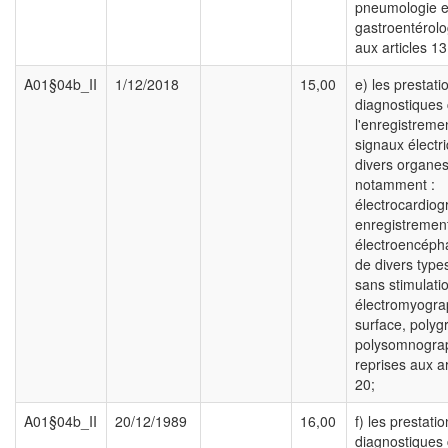
pneumologie e
gastroentérolo
aux articles 13
A01§04b_II
1/12/2018
15,00
e) les prestati
diagnostiques
l'enregistreme
signaux électr
divers organes
notamment :
électrocardio
enregistrement
électroencép
de divers type
sans stimulati
électromyogra
surface, polyg
polysomnogra
reprises aux ar
20;
A01§04b_II
20/12/1989
16,00
f) les prestati
diagnostiques