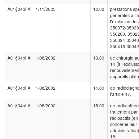
A01§04bIIA
1/11/2025
12,00
prestations sp
générales à l'a
l'exclusion des
350372-35038
350280, 3502
350394-35040
350416-35042
A01§04bIIA
1/08/2002
13,00
de chirurgie au
14 (à l'exclusi
renouvellemen
appareils plâtr
A01§04bIIA
1/08/2002
14,00
de radiodiagno
l'article 17,
A01§04bIIA
1/08/2002
15,00
de radiumthéra
traitement par
radioactifs (en
concerne leur
administration) 
18,