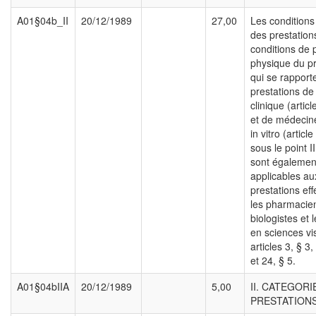
A01§04b_II
20/12/1989
27,00
Les conditions
des prestations
conditions de
physique du pr
qui se rapport
prestations de
clinique (articl
et de médecin
in vitro (articl
sous le point II
sont égalemen
applicables au
prestations ef
les pharmacie
biologistes et 
en sciences vi
articles 3, § 3,
et 24, § 5.
A01§04bIIA
20/12/1989
5,00
II. CATEGORI
PRESTATIONS