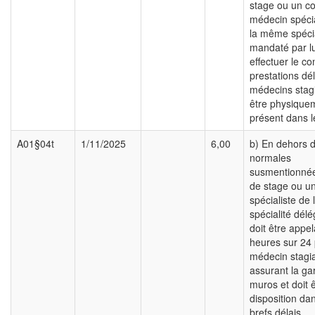
stage ou un co
médecin spécia
la même spécia
mandaté par lu
effectuer le co
prestations d
médecins stagi
être physique
présent dans l
A01§04t
1/11/2025
6,00
b) En dehors 
normales
susmentionnée
de stage ou u
spécialiste de
spécialité délé
doit être appe
heures sur 24 
médecin stagia
assurant la gar
muros et doit 
disposition dan
brefs délais.