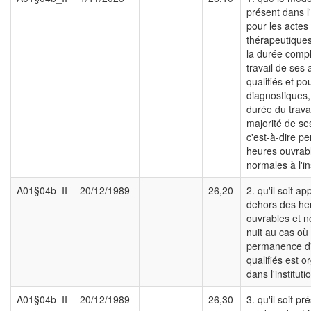
présent dans l'
pour les actes
thérapeutique
la durée comp
travail de ses a
qualifiés et po
diagnostiques,
durée du travai
majorité de ses
c'est-à-dire p
heures ouvrab
normales à l'ins
A01§04b_II
20/12/1989
26,20
2. qu'il soit a
dehors des he
ouvrables et 
nuit au cas où
permanence d'a
qualifiés est o
dans l'instituti
A01§04b_II
20/12/1989
26,30
3. qu'il soit pr