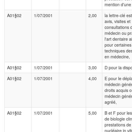
mention d'une l
A01§02
1/07/2001
2,00
la lettre-clé es
avis, visites et
consultations 
médecin ou pra
l'art dentaire 
pour certaines
techniques de
en médecine,
A01§02
1/07/2001
3,00
D pour la dispo
A01§02
1/07/2001
4,00
E pour le dép
médecin génér
droits acquis 
médecin génér
agréé,
A01§02
1/07/2001
5,00
B et F pour les
de biologie cli
prestations d
nucléaire in vit