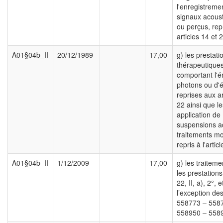
l'enregistreme
signaux acous
ou perçus, rep
articles 14 et 
A01§04b_II
20/12/1989
17,00
g) les prestati
thérapeutique
comportant l'é
photons ou d'é
reprises aux ar
22 ainsi que le
application de
suspensions a
traitements mo
repris à l'articl
A01§04b_II
1/12/2009
17,00
g) les traitem
les prestations 
22, II, a), 2°, e
l’exception de
558773 – 5587
558950 – 558