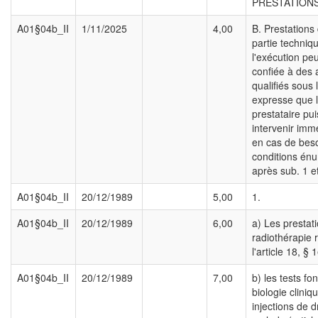
PRESTATIONS
A01§04b_II
1/11/2025
4,00
B. Prestations
partie techniq
l'exécution peu
confiée à des a
qualifiés sous 
expresse que 
prestataire pu
intervenir im
en cas de beso
conditions én
après sub. 1 et
A01§04b_II
20/12/1989
5,00
1.
A01§04b_II
20/12/1989
6,00
a) Les prestat
radiothérapie 
l'article 18, § 1
A01§04b_II
20/12/1989
7,00
b) les tests fo
biologie cliniq
injections de 