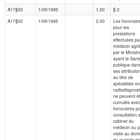
A17§02
1/09/1995
1,00
§ 2.
A17§02
1/09/1995
2,00
Les honorair
pour les
prestations
effectuées pa
médecin agr
par le Ministr
ayant la Sant
publique dan
ses attributio
au titre de
spécialiste en
radiodiagnost
ne peuvent ê
cumulés avec
honoraires p
consultation 
cabinet du
médecin ou p
visite au domi
du malade 