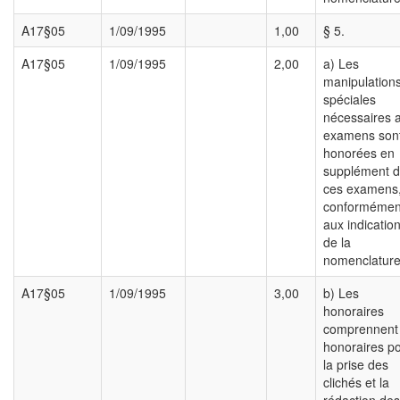
A17§05
1/09/1995
1,00
§ 5.
A17§05
1/09/1995
2,00
a) Les
manipulation
spéciales
nécessaires 
examens son
honorées en
supplément 
ces examens
conformémen
aux indicatio
de la
nomenclature
A17§05
1/09/1995
3,00
b) Les
honoraires
comprennent 
honoraires p
la prise des
clichés et la