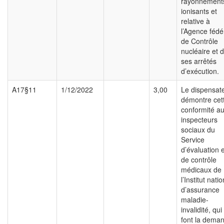
rayonnement
ionisants et
relative à
l’Agence fédé
de Contrôle
nucléaire et 
ses arrêtés
d’exécution.
A17§11
1/12/2022
3,00
Le dispensat
démontre cet
conformité a
inspecteurs
sociaux du
Service
d’évaluation e
de contrôle
médicaux de
l’Institut natio
d’assurance
maladie-
invalidité, qui
font la dema