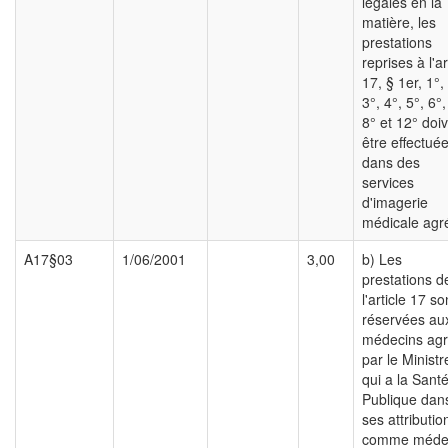
légales en la
matière, les
prestations
reprises à l'ar
17, § 1er, 1°,
3°, 4°, 5°, 6°,
8° et 12° doi
être effectué
dans des
services
d'imagerie
médicale agr
A17§03
1/06/2001
3,00
b) Les
prestations d
l'article 17 so
réservées au
médecins ag
par le Ministr
qui a la Sant
Publique dan
ses attributio
comme méde