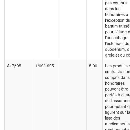
pas compris
dans les
honoraires à
l'exception d
barium utilisé
pour l'étude 
l'oesophage,
l'estomac, du
duodénum, d
grêle et du cô
A17§05
1/09/1995
5,00
Les produits 
contraste no
compris dans
honoraires
peuvent être
portés à cha
de l'assuranc
pour autant qu
figurent sur l
liste des
médicaments
remboursable