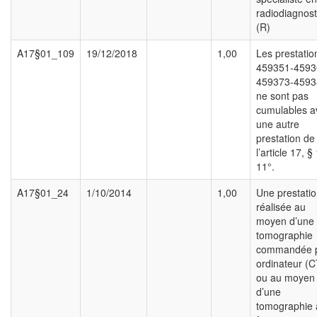
radiodiagnost
(R)
A17§01_109
19/12/2018
1,00
Les prestatio
459351-4593
459373-4593
ne sont pas
cumulables a
une autre
prestation de
l’article 17, §
11°.
A17§01_24
1/10/2014
1,00
Une prestati
réalisée au
moyen d’une
tomographie
commandée 
ordinateur (C
ou au moyen
d’une
tomographie 