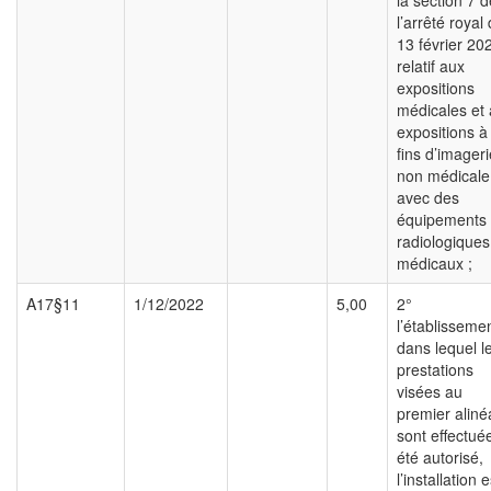
la section 7 d
l’arrêté royal
13 février 20
relatif aux
expositions
médicales et
expositions à
fins d’imageri
non médicale
avec des
équipements
radiologiques
médicaux ;
A17§11
1/12/2022
5,00
2°
l’établisseme
dans lequel l
prestations
visées au
premier aliné
sont effectué
été autorisé,
l’installation e