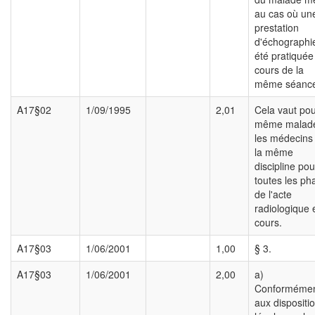
au cas où un
prestation
d'échographi
été pratiquée
cours de la
même séanc
A17§02
1/09/1995
2,01
Cela vaut pou
même malade
les médecins
la même
discipline pou
toutes les ph
de l'acte
radiologique 
cours.
A17§03
1/06/2001
1,00
§ 3.
A17§03
1/06/2001
2,00
a)
Conforméme
aux dispositi