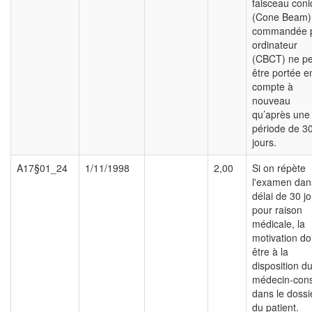
faisceau con
(Cone Beam)
commandée 
ordinateur
(CBCT) ne pe
être portée e
compte à
nouveau
qu’après une
période de 3
jours.
A17§01_24
1/11/1998
2,00
Si on répète
l'examen dan
délai de 30 j
pour raison
médicale, la
motivation doi
être à la
disposition d
médecin-cons
dans le dossi
du patient.