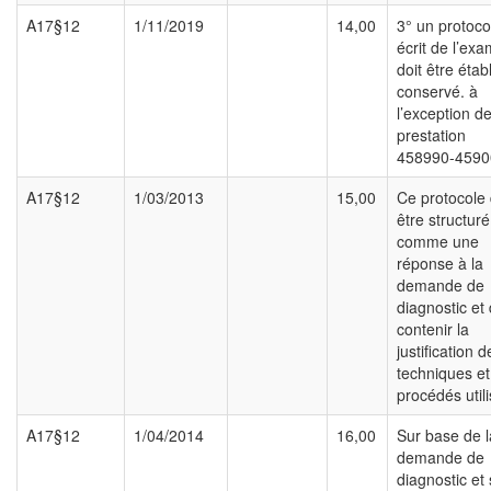
A17§12
1/11/2019
14,00
3° un protoco
écrit de l’ex
doit être établ
conservé. à
l’exception de
prestation
458990-4590
A17§12
1/03/2013
15,00
Ce protocole 
être structuré
comme une
réponse à la
demande de
diagnostic et 
contenir la
justification d
techniques et
procédés utili
A17§12
1/04/2014
16,00
Sur base de l
demande de
diagnostic et 