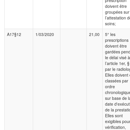
prescription
doivent être
groupées sur
l’attestation 
soins;
A17§12
1/03/2020
21,00
5° les
prescriptions
doivent être
gardées pen
le délai visé à
l’article 1er, §
par le radiol
Elles doivent 
classées par
ordre
chronologiqu
sur base de l
date d'exécut
de la prestati
Elles sont
exigibles pou
vérification,