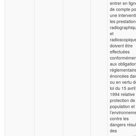
entrer en lign
de compte po
une intervent
les prestation
radiographiq
et
radioscopiqu
doivent être
effectuées
conformémen
aux obligatio
réglementair
énoncées da
ou en vertu d
loi du 15 avril
1994 relative 
protection de 
population et
l’environnem
contre les
dangers résul
des