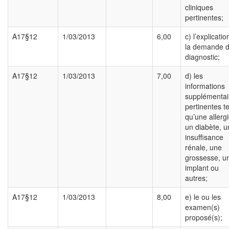
cliniques
pertinentes;
A17§12
1/03/2013
6,00
c) l’explicati
la demande 
diagnostic;
A17§12
1/03/2013
7,00
d) les
informations
supplémentai
pertinentes te
qu’une allergi
un diabète, u
insuffisance
rénale, une
grossesse, u
implant ou
autres;
A17§12
1/03/2013
8,00
e) le ou les
examen(s)
proposé(s);