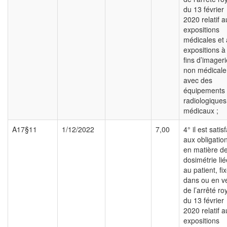
du 13 février
2020 relatif a
expositions
médicales et
expositions à
fins d’imageri
non médicale
avec des
équipements
radiologiques
médicaux ;
A17§11
1/12/2022
7,00
4° il est satisf
aux obligatio
en matière d
dosimétrie lié
au patient, fi
dans ou en v
de l’arrêté ro
du 13 février
2020 relatif a
expositions