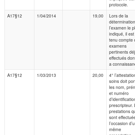
protocole.
A17§12
1/04/2014
19,00
Lors de la
déterminatio
l’examen le p
indiqué, il est
tenu compte 
examens
pertinents dé
effectués don
a connaissan
A17§12
1/03/2013
20,00
4° l’attestati
soins doit por
les nom, pré
et numéro
d’identificati
prescripteur.
prestations q
sont effectué
l’occasion d’
même