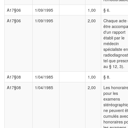
A17§06
1/09/1995
1,00
§ 6.
A17§06
1/09/1995
2,00
Chaque acte 
être accomp
d'un rapport
établi par le
médecin
spécialiste en
radiodiagnost
tel que prescr
au § 12, 3).
A17§08
1/04/1985
1,00
§ 8.
A17§08
1/04/1985
2,00
Les honorair
pour les
examens
stéréographi
ne peuvent ê
cumulés avec
honoraires p
les examens