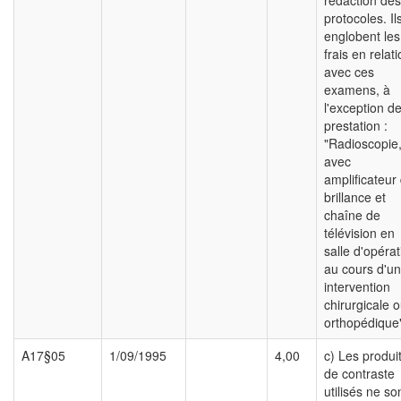
rédaction des
protocoles. Il
englobent les
frais en relat
avec ces
examens, à
l'exception de
prestation :
"Radioscopie
avec
amplificateur
brillance et
chaîne de
télévision en
salle d'opérat
au cours d'u
intervention
chirurgicale 
orthopédique
A17§05
1/09/1995
4,00
c) Les produi
de contraste
utilisés ne so