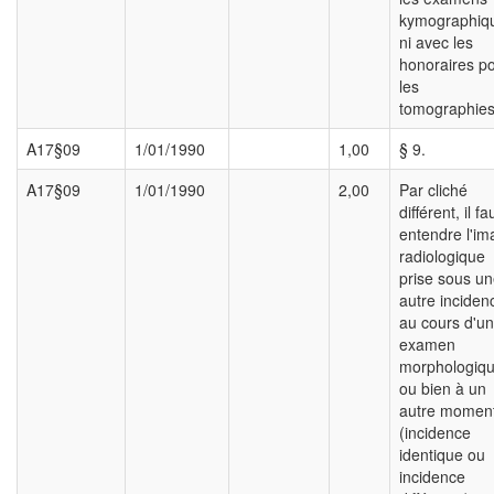
kymographiq
ni avec les
honoraires p
les
tomographies
A17§09
1/01/1990
1,00
§ 9.
A17§09
1/01/1990
2,00
Par cliché
différent, il fa
entendre l'i
radiologique
prise sous u
autre inciden
au cours d'un
examen
morphologiq
ou bien à un
autre momen
(incidence
identique ou
incidence