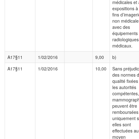
médicales et
expositions à
fins d’imageri
non médicale
avec des
équipements
radiologiques
médicaux.
A17§11
1/02/2016
9,00
b)
A17§11
1/02/2016
10,00
Sans préjudi
des normes 
qualité fixées
les autorités
compétentes,
mammograph
peuvent être
remboursées
uniquement s
elles sont
effectuées au
moyen