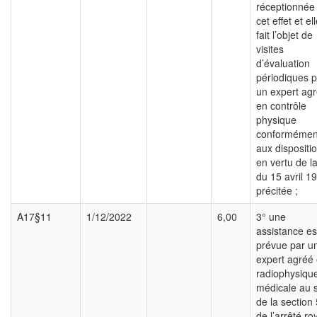
réceptionnée
cet effet et el
fait l’objet de
visites
d’évaluation
périodiques p
un expert ag
en contrôle
physique
conformémen
aux dispositi
en vertu de la
du 15 avril 1
précitée ;
A17§11
1/12/2022
6,00
3° une
assistance es
prévue par u
expert agréé
radiophysiqu
médicale au 
de la section 
de l’arrêté ro