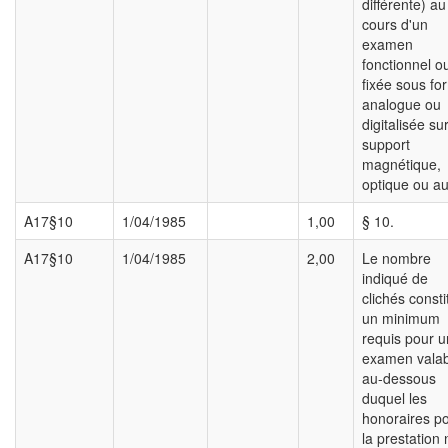
différente) au
cours d'un
examen
fonctionnel o
fixée sous fo
analogue ou
digitalisée su
support
magnétique,
optique ou au
A17§10
1/04/1985
1,00
§ 10.
A17§10
1/04/1985
2,00
Le nombre
indiqué de
clichés consti
un minimum
requis pour u
examen valab
au-dessous
duquel les
honoraires p
la prestation 