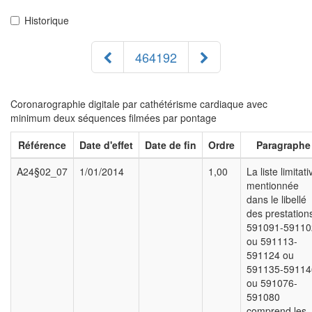
Historique
464192
Coronarographie digitale par cathétérisme cardiaque avec
minimum deux séquences filmées par pontage
Référence
Date d'effet
Date de fin
Ordre
Paragraphe
A24§02_07
1/01/2014
1,00
La liste limitati
mentionnée
dans le libellé
des prestation
591091-59110
ou 591113-
591124 ou
591135-59114
ou 591076-
591080
comprend les