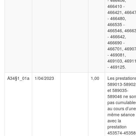
- 466406,
466410 -
466421, 4664
- 466480,
466535 -
466546, 4666
- 466642,
466690 -
466701, 4690
- 469081,
469103, 4691
- 469125.
A34§1_01a
1/04/2023
1,00
Les prestation
589013-58902
et 589035-
589046 ne son
pas cumulable
au cours d’une
même séance
avec la
prestation
453574-45358