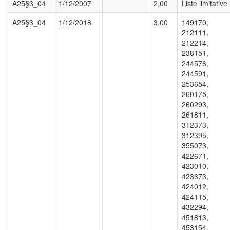
A25§3_04
1/12/2007
2,00
Liste limitative 
A25§3_04
1/12/2018
3,00
149170,
212111,
212214,
238151,
244576,
244591,
253654,
260175,
260293,
261811,
312373,
312395,
355073,
422671,
423010,
423673,
424012,
424115,
432294,
451813,
453154,