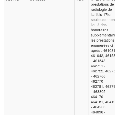
prestations de
radiologie de
l'article 17ter,
seules donnen
lieu à des
honoraires
supplémentair
les prestations
énumérées ci-
après : 461031
461042, 4615
- 461543,
462711 -
462722, 4627
- 462766,
462770 -
462781, 4637
- 463805,
464170 -
464181, 4641
- 464203,
464096 -