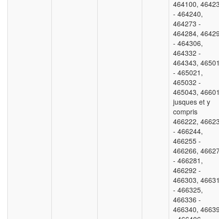
464100, 4642
- 464240,
464273 -
464284, 4642
- 464306,
464332 -
464343, 4650
- 465021,
465032 -
465043, 4660
jusques et y
compris
466222, 4662
- 466244,
466255 -
466266, 4662
- 466281,
466292 -
466303, 4663
- 466325,
466336 -
466340, 4663