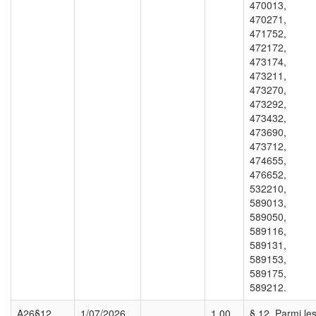
470013,
470271,
471752,
472172,
473174,
473211,
473270,
473292,
473432,
473690,
473712,
474655,
476652,
532210,
589013,
589050,
589116,
589131,
589153,
589175,
589212.
A26§12
1/07/2026
1,00
§ 12. Parmi le