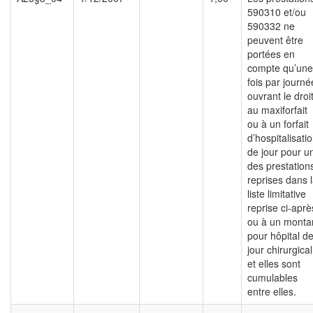
590310 et/ou
590332 ne
peuvent être
portées en
compte qu’une
fois par journé
ouvrant le droi
au maxiforfait
ou à un forfait
d’hospitalisati
de jour pour u
des prestation
reprises dans 
liste limitative
reprise ci-aprè
ou à un monta
pour hôpital d
jour chirurgical
et elles sont
cumulables
entre elles.