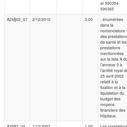
et 590354-
590365
A24§02_07
2/12/2010
3,00
, énumérées
dans la
nomenclature
des prestation
de santé et les
prestations
mentionnées
sur la liste A d
l’annexe 3 à
l’arrêté royal d
25 avril 2002
relatif à la
fixation et à la
liquidation du
budget des
moyens
financiers des
hôpitaux.
A25§3_04
1/12/2007
1,00
Les prestation