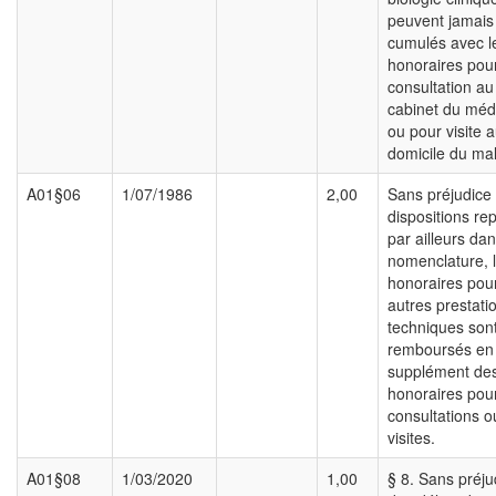
peuvent jamais
cumulés avec l
honoraires pou
consultation au
cabinet du méd
ou pour visite 
domicile du ma
A01§06
1/07/1986
2,00
Sans préjudice
dispositions re
par ailleurs dan
nomenclature, 
honoraires pour
autres prestati
techniques son
remboursés en
supplément de
honoraires pou
consultations o
visites.
A01§08
1/03/2020
1,00
§ 8. Sans préju