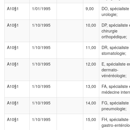
A10§1
1/01/1995
9,00
DO, spécialiste
urologie;
A10§1
1/10/1995
10,00
DP, spécialiste
chirurgie
orthopédique;
A10§1
1/10/1995
11,00
DR, spécialiste
stomatologie;
A10§1
1/10/1995
12,00
E, spécialiste e
dermato-
vénéréologie;
A10§1
1/10/1995
13,00
FA, spécialiste
médecine inter
A10§1
1/10/1995
14,00
FG, spécialiste
pneumologie;
A10§1
1/10/1995
15,00
FH, spécialiste
gastro-entérolo