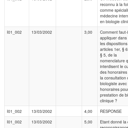
reconnu à la fo
comme spéciali
médecine inter
en biologie clin
I01_002
13/03/2002
3,00
Comment faut-i
appliquer dans
les disposition
articles 1er, § 6
§ 5, de la
nomenclature q
interdisent le 
des honoraires
la consultation
biologiste avec 
honoraires pou
prestation de b
clinique ?
I01_002
13/03/2002
4,00
RESPONSE
I01_002
13/03/2002
5,00
Etant donné la
reconnaissanc