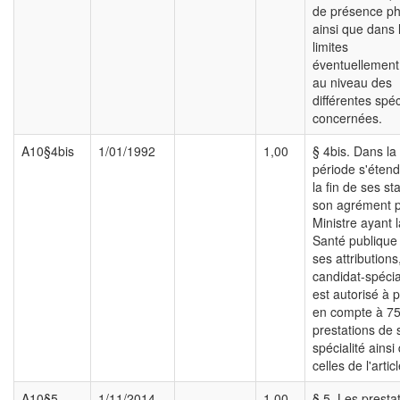
de présence ph
ainsi que dans 
limites
éventuellement
au niveau des
différentes spéc
concernées.
A10§4bis
1/01/1992
1,00
§ 4bis. Dans la
période s'éten
la fin de ses st
son agrément p
Ministre ayant l
Santé publique
ses attributions,
candidat-spécia
est autorisé à p
en compte à 75
prestations de 
spécialité ainsi
celles de l'artic
A10§5
1/11/2014
1,00
§ 5. Les presta