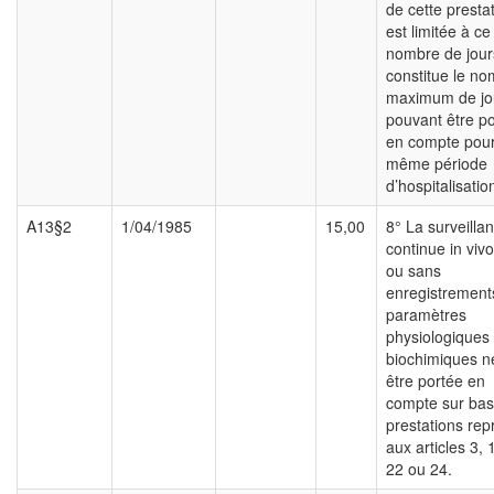
de cette presta
est limitée à ce
nombre de jour
constitue le n
maximum de jo
pouvant être po
en compte pou
même période
d’hospitalisatio
A13§2
1/04/1985
15,00
8° La surveilla
continue in viv
ou sans
enregistrement
paramètres
physiologiques
biochimiques n
être portée en
compte sur bas
prestations rep
aux articles 3, 
22 ou 24.