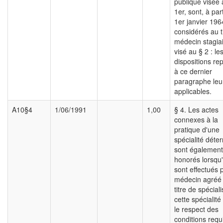
publique visée 
1er, sont, à par
1er janvier 196
considérés au t
médecin stagiai
visé au § 2 : le
dispositions re
à ce dernier
paragraphe leu
applicables.
A10§4
1/06/1991
1,00
§ 4. Les actes
connexes à la
pratique d'une
spécialité déte
sont également
honorés lorsqu'
sont effectués 
médecin agréé
titre de spécial
cette spécialit
le respect des
conditions requ