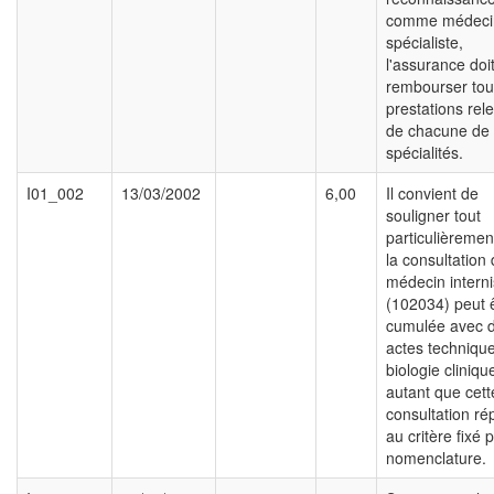
comme médeci
spécialiste,
l'assurance doi
rembourser tou
prestations rel
de chacune de
spécialités.
I01_002
13/03/2002
6,00
Il convient de
souligner tout
particulièremen
la consultation
médecin interni
(102034) peut 
cumulée avec 
actes techniqu
biologie cliniqu
autant que cett
consultation r
au critère fixé p
nomenclature.