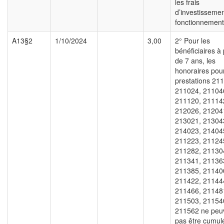
les frais
d’investissemen
fonctionnement
A13§2
1/10/2024
3,00
2° Pour les
bénéficiaires à 
de 7 ans, les
honoraires pour
prestations 21
211024, 21104
211120, 21114
212026, 21204
213021, 21304
214023, 21404
211223, 21124
211282, 21130
211341, 21136
211385, 21140
211422, 21144
211466, 21148
211503, 21154
211562 ne peu
pas être cumul