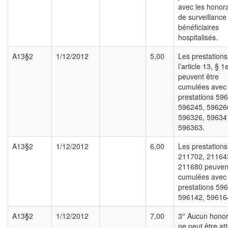
avec les honora
de surveillance
bénéficiaires
hospitalisés.
A13§2
1/12/2012
5,00
Les prestations
l’article 13, § 1
peuvent être
cumulées avec 
prestations 59
596245, 59626
596326, 59634
596363.
A13§2
1/12/2012
6,00
Les prestations
211702, 21164
211680 peuvent
cumulées avec 
prestations 59
596142, 59616
A13§2
1/12/2012
7,00
3° Aucun honor
ne peut être at