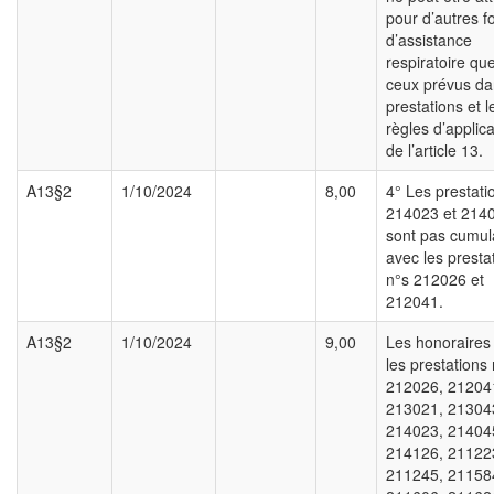
pour d’autres 
d’assistance
respiratoire qu
ceux prévus da
prestations et l
règles d’applica
de l’article 13.
A13§2
1/10/2024
8,00
4° Les prestati
214023 et 214
sont pas cumul
avec les presta
n°s 212026 et
212041.
A13§2
1/10/2024
9,00
Les honoraires
les prestations
212026, 21204
213021, 21304
214023, 21404
214126, 21122
211245, 21158