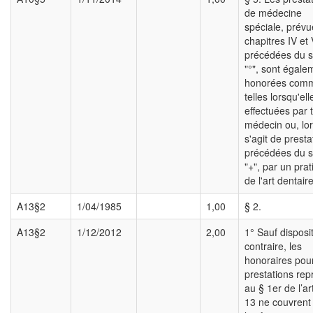
de médecine
spéciale, prév
chapitres IV et 
précédées du s
"°", sont égale
honorées com
telles lorsqu'el
effectuées par 
médecin ou, lor
s'agit de presta
précédées du s
"+", par un prat
de l'art dentaire
A13§2
1/04/1985
1,00
§ 2.
A13§2
1/12/2012
2,00
1° Sauf disposi
contraire, les
honoraires pour
prestations rep
au § 1er de l’art
13 ne couvrent