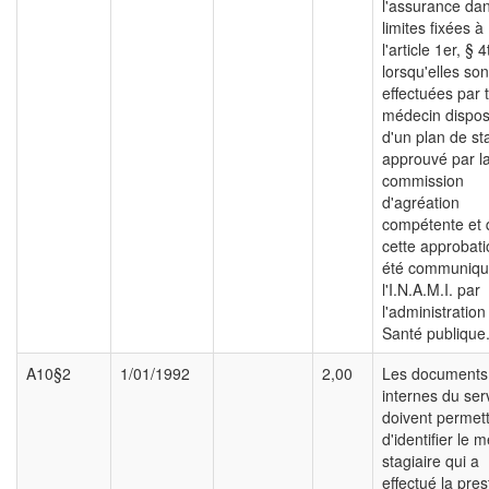
l'assurance dan
limites fixées à
l'article 1er, § 4
lorsqu'elles son
effectuées par 
médecin dispos
d'un plan de st
approuvé par l
commission
d'agréation
compétente et 
cette approbati
été communiqu
l'I.N.A.M.I. par
l'administration
Santé publique
A10§2
1/01/1992
2,00
Les documents
internes du ser
doivent permet
d'identifier le 
stagiaire qui a
effectué la pres