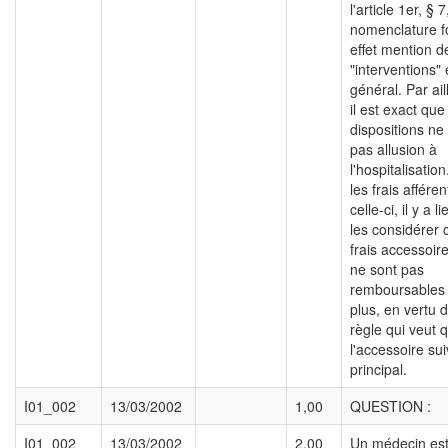
l'article 1er, § 7
nomenclature f
effet mention d
"interventions"
général. Par ail
il est exact que
dispositions ne 
pas allusion à
l'hospitalisatio
les frais afféren
celle-ci, il y a l
les considérer
frais accessoir
ne sont pas
remboursables
plus, en vertu d
règle qui veut 
l'accessoire sui
principal.
I01_002
13/03/2002
1,00
QUESTION :
I01_002
13/03/2002
2,00
Un médecin es