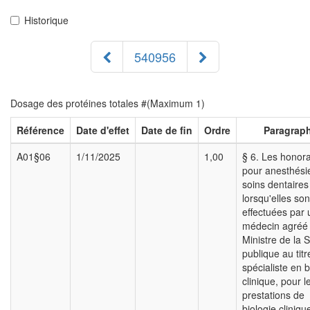
Historique
540956
Dosage des protéines totales #(Maximum 1)
Référence
Date d'effet
Date de fin
Ordre
Paragrap
A01§06
1/11/2025
1,00
§ 6. Les honora
pour anesthési
soins dentaires 
lorsqu'elles son
effectuées par 
médecin agréé 
Ministre de la 
publique au titr
spécialiste en b
clinique, pour l
prestations de
biologie cliniqu