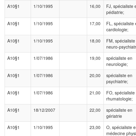
A10§1
1/10/1995
16,00
FJ, spécialiste 
pédiatrie;
A10§1
1/10/1995
17,00
FL, spécialiste
cardiologie;
A10§1
1/10/1995
18,00
FM, spécialiste
neuro-psychiatr
A10§1
1/07/1986
19,00
spécialiste en
neurologie;
A10§1
1/07/1986
20,00
spécialiste en
psychiatrie;
A10§1
1/07/1986
21,00
FO, spécialiste
rhumatologie;
A10§1
18/12/2007
22,00
spécialiste en
gériatrie
A10§1
1/10/1995
23,00
O, spécialiste 
médecine physi