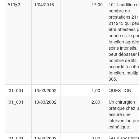
A13§2
1/04/2016
17,00
10° L’addition 
nombre de
prestations 21
211245 qui peu
être attestées 
année civile pa
fonction agréé
soins intensifs,
peut dépasser 
nombre de lits
accordé à cette
fonction, multip
365.
I01_001
13/03/2002
1,00
QUESTION :
I01_001
13/03/2002
2,00
Un chirurgien
pratique chez 
assuré une
intervention p
esthétique.
I01_001
13/03/2002
3,00
Les disposition