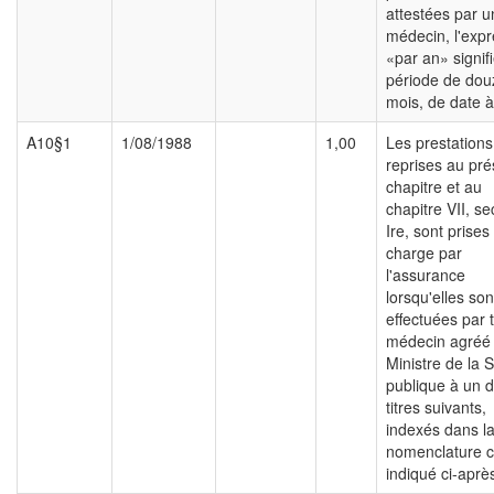
attestées par u
médecin, l'expr
«par an» signif
période de dou
mois, de date à
A10§1
1/08/1988
1,00
Les prestations
reprises au pré
chapitre et au
chapitre VII, se
Ire, sont prises
charge par
l'assurance
lorsqu'elles son
effectuées par 
médecin agréé 
Ministre de la 
publique à un 
titres suivants,
indexés dans l
nomenclature
indiqué ci-après