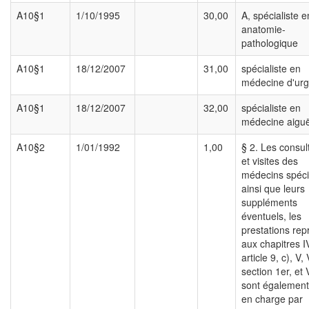
A10§1
1/10/1995
30,00
A, spécialiste e
anatomie-
pathologique
A10§1
18/12/2007
31,00
spécialiste en
médecine d'ur
A10§1
18/12/2007
32,00
spécialiste en
médecine aiguë
A10§2
1/01/1992
1,00
§ 2. Les consul
et visites des
médecins spéci
ainsi que leurs
suppléments
éventuels, les
prestations rep
aux chapitres I
article 9, c), V, 
section 1er, et V
sont également
en charge par