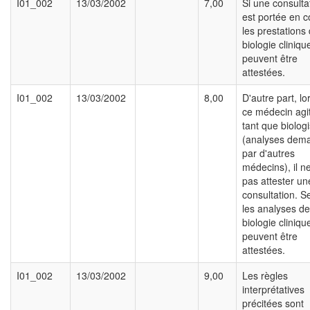
I01_002
13/03/2002
7,00
Si une consulta
est portée en 
les prestations
biologie cliniqu
peuvent être
attestées.
I01_002
13/03/2002
8,00
D'autre part, l
ce médecin agi
tant que biologi
(analyses dem
par d'autres
médecins), il n
pas attester un
consultation. S
les analyses de
biologie cliniqu
peuvent être
attestées.
I01_002
13/03/2002
9,00
Les règles
interprétatives
précitées sont