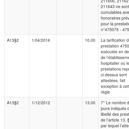
211606, 21162
211643 ne sont
cumulables ave
honoraires pré
pour la prestat
n°475075 - 47
A13§2
1/04/2016
10,00
La tarification d
prestation 475
exécutée en de
de l’établissem
hospitalier où l
prestations rep
ci-dessus sont
attestées, fait
exception à cet
règle
A13§2
1/12/2012
13,00
7° Le nombre 
jours indiqués 
libellé des pres
de l’article 13, 
par lequel l’att