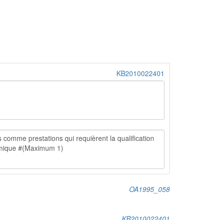
KB2010022401
OA1995_058
KB2010022401