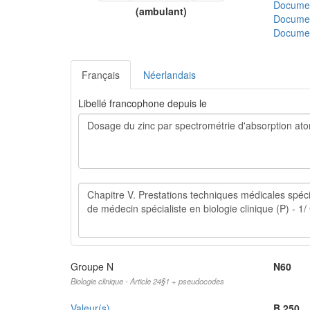
Document
(ambulant)
Document
Documen
Français
Néerlandais
Libellé francophone depuis le
Groupe N
N60
Biologie clinique - Article 24§1 + pseudocodes
Valeur(s)
B 250