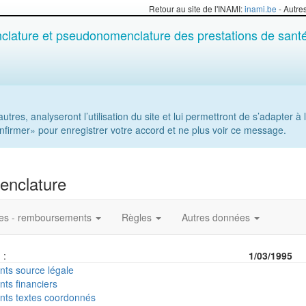
Retour au site de l'INAMI:
inami.be
- Autre
lature et pseudonomenclature des prestations de sant
tres, analyseront l’utilisation du site et lui permettront de s’adapter à l
onfirmer» pour enregistrer votre accord et ne plus voir ce message.
enclature
res - remboursements
Règles
Autres données
 :
1/03/1995
ts source légale
ts financiers
ts textes coordonnés