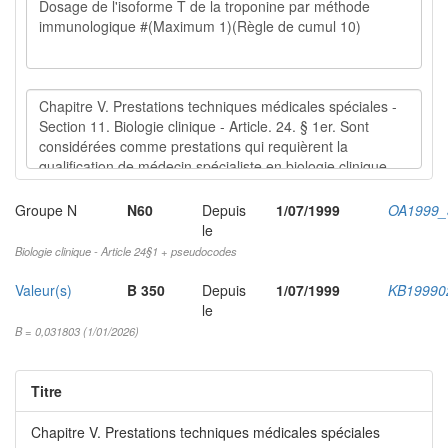
Groupe N
N60
Depuis
1/07/1999
OA1999_
le
Biologie clinique - Article 24§1 + pseudocodes
Valeur(s)
B 350
Depuis
1/07/1999
KB19990
le
B = 0,031803 (1/01/2026)
Titre
Chapitre V. Prestations techniques médicales spéciales