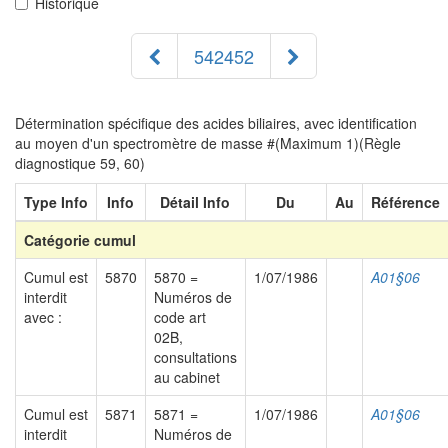
Historique
542452
Détermination spécifique des acides biliaires, avec identification
au moyen d'un spectromètre de masse #(Maximum 1)(Règle
diagnostique 59, 60)
Type Info
Info
Détail Info
Du
Au
Référence
Catégorie cumul
Cumul est
5870
5870 =
1/07/1986
A01§06
interdit
Numéros de
avec :
code art
02B,
consultations
au cabinet
Cumul est
5871
5871 =
1/07/1986
A01§06
interdit
Numéros de