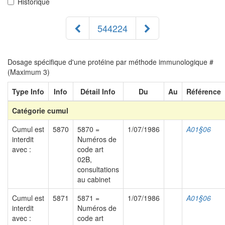
Historique
544224
Dosage spécifique d'une protéine par méthode immunologique #
(Maximum 3)
Type Info
Info
Détail Info
Du
Au
Référence
Catégorie cumul
Cumul est
5870
5870 =
1/07/1986
A01§06
interdit
Numéros de
avec :
code art
02B,
consultations
au cabinet
Cumul est
5871
5871 =
1/07/1986
A01§06
interdit
Numéros de
avec :
code art