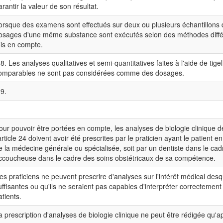
arantir la valeur de son résultat.
orsque des examens sont effectués sur deux ou plusieurs échantillons
osages d'une même substance sont exécutés selon des méthodes différe
ois en compte.
 8. Les analyses qualitatives et semi-quantitatives faites à l'aide de ti
omparables ne sont pas considérées comme des dosages.
 9.
.
our pouvoir être portées en compte, les analyses de biologie clinique de l'
'article 24 doivent avoir été prescrites par le praticien ayant le patient
e la médecine générale ou spécialisée, soit par un dentiste dans le cad
ccoucheuse dans le cadre des soins obstétricaux de sa compétence.
es praticiens ne peuvent prescrire d'analyses sur l'intérêt médical des
uffisantes ou qu'ils ne seraient pas capables d'interpréter correctement
atients.
a prescription d'analyses de biologie clinique ne peut être rédigée qu'