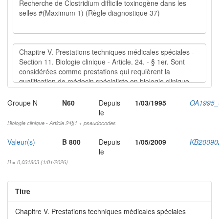
Groupe N
N60
Depuis
1/03/1995
OA1995_
le
Biologie clinique - Article 24§1 + pseudocodes
Valeur(s)
B 800
Depuis
1/05/2009
KB20090
le
B = 0,031803 (1/01/2026)
Titre
Chapitre V. Prestations techniques médicales spéciales