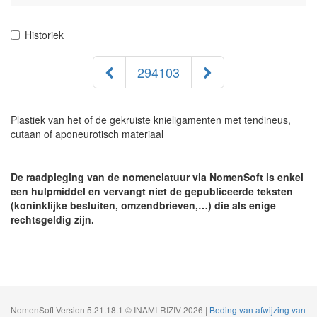
navigati
Historiek
294103
Plastiek van het of de gekruiste knieligamenten met tendineus,
cutaan of aponeurotisch materiaal
De raadpleging van de nomenclatuur via NomenSoft is enkel
een hulpmiddel en vervangt niet de gepubliceerde teksten
(koninklijke besluiten, omzendbrieven,…) die als enige
rechtsgeldig zijn.
NomenSoft Version 5.21.18.1 © INAMI-RIZIV 2026 |
Beding van afwijzing van