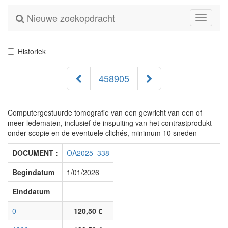
Nieuwe zoekopdracht
Toggle
navigati
Historiek
458905
Computergestuurde tomografie van een gewricht van een of
meer ledematen, inclusief de inspuiting van het contrastprodukt
onder scopie en de eventuele clichés, minimum 10 sneden
DOCUMENT :
OA2025_338
Begindatum
1/01/2026
Einddatum
0
120,50 €