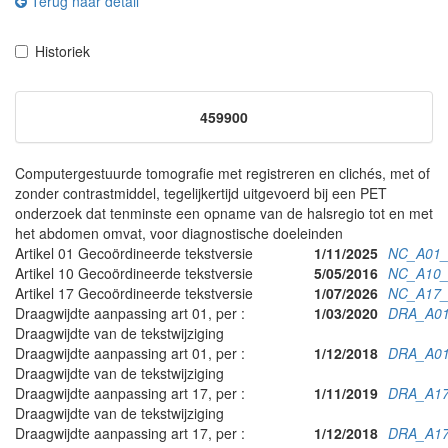
Terug naar detail
Historiek
459900
Computergestuurde tomografie met registreren en clichés, met of
zonder contrastmiddel, tegelijkertijd uitgevoerd bij een PET
onderzoek dat tenminste een opname van de halsregio tot en met
het abdomen omvat, voor diagnostische doeleinden
Artikel 01 Gecoördineerde tekstversie
1/11/2025
NC_A01_
Artikel 10 Gecoördineerde tekstversie
5/05/2016
NC_A10_
Artikel 17 Gecoördineerde tekstversie
1/07/2026
NC_A17_
Draagwijdte aanpassing art 01, per :
1/03/2020
DRA_A01
Draagwijdte van de tekstwijziging
Draagwijdte aanpassing art 01, per :
1/12/2018
DRA_A01
Draagwijdte van de tekstwijziging
Draagwijdte aanpassing art 17, per :
1/11/2019
DRA_A17
Draagwijdte van de tekstwijziging
Draagwijdte aanpassing art 17, per :
1/12/2018
DRA_A17