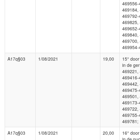
469556-
469184,
469792-
469825,
469652-
469840,
469700,
469954-
A17q§03
1/08/2021
19,00
15° door 
in de ger
469221,
469416-
469442,
469475-
469501,
469173-
469722,
469755-
469781;
A17q§03
1/08/2021
20,00
16° door 
in de nuc