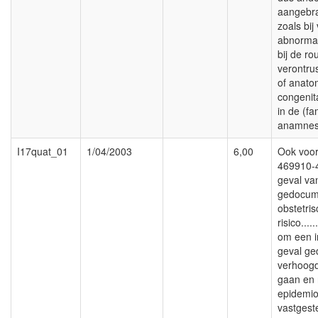
aangebr
zoals bij
abnormal
bij de ro
verontru
of anato
congenit
in de (fa
anamnes
I17quat_01
1/04/2003
6,00
Ook voor
469910-4
geval va
gedocum
obstetris
risico....
om een in
geval g
verhoogd
gaan en 
epidemio
vastgest