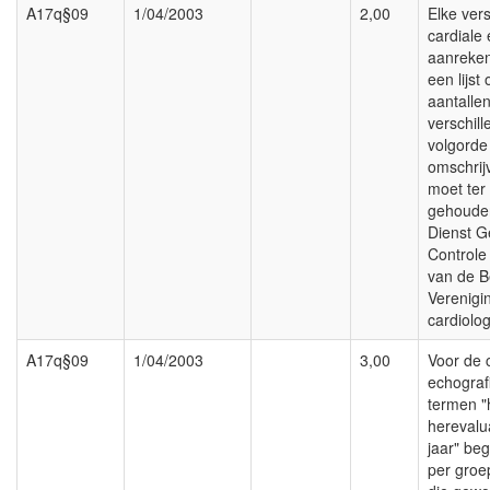
A17q§09
1/04/2003
2,00
Elke vers
cardiale
aanreken
een lijst
aantalle
verschill
volgorde
omschrijv
moet ter
gehoude
Dienst 
Controle
van de B
Verenigi
cardiolog
A17q§09
1/04/2003
3,00
Voor de 
echograf
termen "
herevalu
jaar" be
per groe