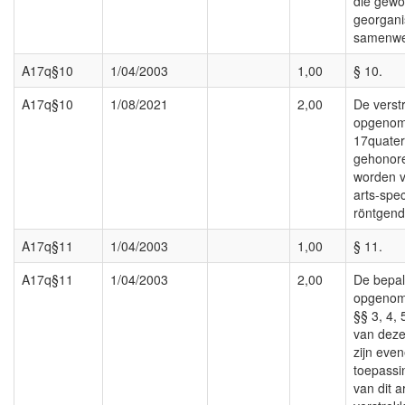
die gewo
georgani
samenwe
A17q§10
1/04/2003
1,00
§ 10.
A17q§10
1/08/2021
2,00
De verst
opgenome
17quater
gehonore
worden v
arts-spec
röntgen
A17q§11
1/04/2003
1,00
§ 11.
A17q§11
1/04/2003
2,00
De bepal
opgenome
§§ 3, 4, 
van deze
zijn eve
toepassi
van dit 