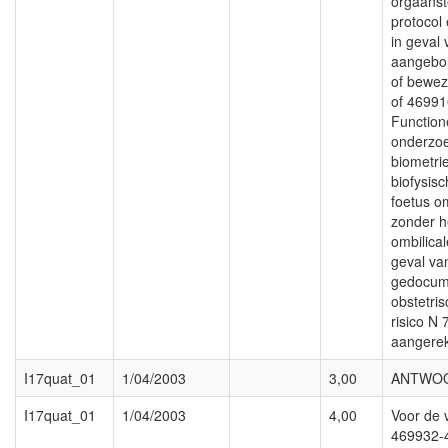
orgaanst
protocol
in geval 
aangebo
of bewez
of 4699
Function
onderzoe
biometri
biofysisc
foetus o
zonder h
ombilica
geval va
gedocum
obstetris
risico N
aangere
I17quat_01
1/04/2003
3,00
ANTWO
I17quat_01
1/04/2003
4,00
Voor de 
469932-4