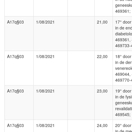
geneesk
469361;
A17q§03
1/08/2021
21,00
17° door 
in de en
diabetol
469361,
469733-
A17q§03
1/08/2021
22,00
18° door 
in de de
venereol
469044,
469770-
A17q§03
1/08/2021
23,00
19° door 
in de fys
geneesk
revalidat
469545;
A17q§03
1/08/2021
24,00
20° door 
in de me