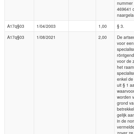
nummer 
469641 
naargela
A17q§03
1/04/2003
1,00
§ 3.
A17q§03
1/08/2021
2,00
De artsen
voor een
speciali
röntgen
voor de z
het raam
speciali
enkel de
uit § 1 
waarvoor
worden v
grond va
betrekke
gelijk aa
in de no
vermelde
zover ze