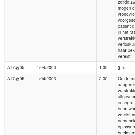
zelfde z
mogen d
vroedvr
voorgesc
patiënt d
in het r
verstrek
verlosku
haar bek
vereist.
A17q§05
1/04/2003
1,00
§ 5.
A17q§05
1/04/2003
2,00
Om te m
aangere
verstrek
uitgevoe
echograf
beantwo
vereiste
nomencla
oplosse
beeldver