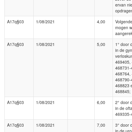
ervan ni
opdrage
A17q§03
1/08/2021
4,00
Volgende
mogen w
aangerek
A17q§03
1/08/2021
5,00
1° door d
in de gy
verlosku
469405,
468731-
468764,
468790-
468823 
468845;
A17q§03
1/08/2021
6,00
2° door d
in de oft
469335-
A17q§03
1/08/2021
7,00
3° door d
in de uro