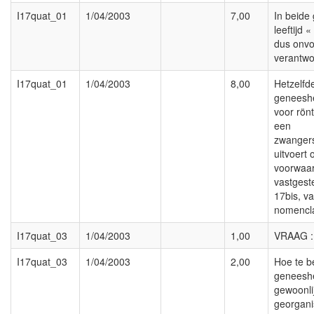
I17quat_01
1/04/2003
7,00
In beide 
leeftijd 
dus onvo
verantwo
I17quat_01
1/04/2003
8,00
Hetzelfd
geneeshe
voor rön
een
zwanger
uitvoert
voorwaar
vastgeste
17bis, v
nomencla
I17quat_03
1/04/2003
1,00
VRAAG :
I17quat_03
1/04/2003
2,00
Hoe te b
geneeshe
gewoonli
georgani