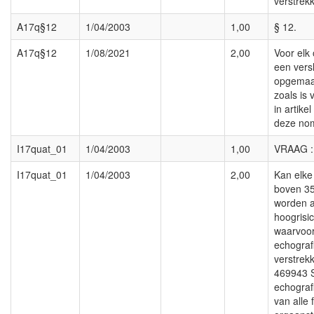
verstrek
A17q§12
1/04/2003
1,00
§ 12.
A17q§12
1/08/2021
2,00
Voor elk
een vers
opgemaak
zoals is
in artike
deze nom
I17quat_01
1/04/2003
1,00
VRAAG :
I17quat_01
1/04/2003
2,00
Kan elk
boven 35
worden a
hoogris
waarvoo
echograf
verstrek
469943 
echograf
van alle 