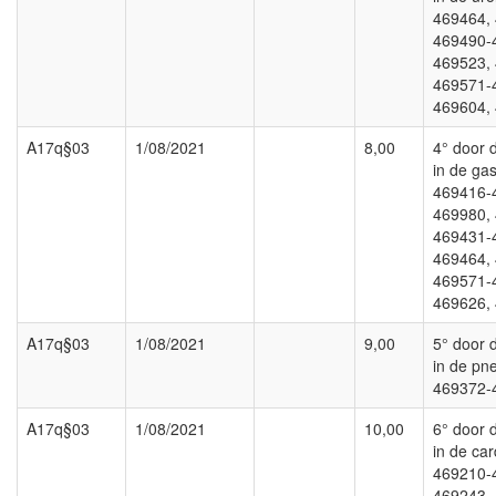
469464,
469490-
469523,
469571-
469604,
A17q§03
1/08/2021
8,00
4° door d
in de gas
469416-
469980,
469431-
469464,
469571-
469626,
A17q§03
1/08/2021
9,00
5° door d
in de pn
469372-
A17q§03
1/08/2021
10,00
6° door d
in de car
469210-
469243,