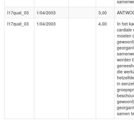
samenwe
I17quat_03
1/04/2003
3,00
ANTWO
I17quat_03
1/04/2003
4,00
In het k
cardiale
moeten 
gewoonli
georgani
samenwer
worden 
geneeshe
die werk
hetzelfd
in eenzel
groepspr
beschouw
gewoonli
georgani
samen te