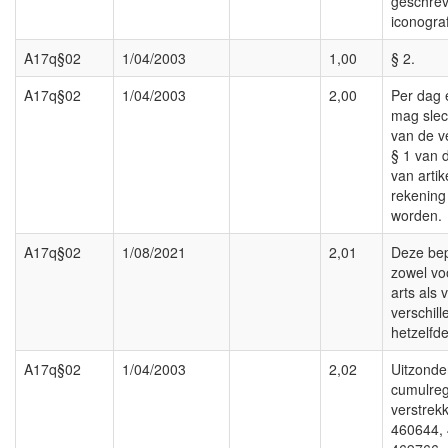
geschrev
iconogra
A17q§02
1/04/2003
1,00
§ 2.
A17q§02
1/04/2003
2,00
Per dag 
mag slec
van de v
§ 1 van d
van artik
rekening
worden.
A17q§02
1/08/2021
2,01
Deze bep
zowel vo
arts als 
verschil
hetzelfd
A17q§02
1/04/2003
2,02
Uitzonde
cumulreg
verstrek
460644,