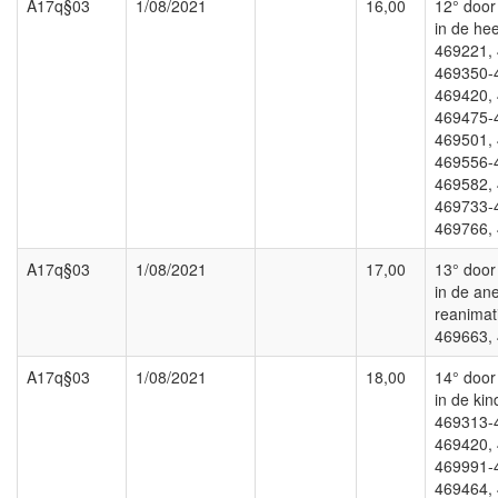
A17q§03
1/08/2021
16,00
12° door 
in de he
469221,
469350-
469420,
469475-
469501,
469556-
469582,
469733-
469766,
A17q§03
1/08/2021
17,00
13° door 
in de an
reanimat
469663,
A17q§03
1/08/2021
18,00
14° door 
in de ki
469313-
469420,
469991-
469464,