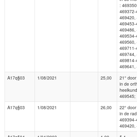
: 469350
469372-
469420,
469453-
469486,
469534-
469560,
469711-
469744,
469814-
469641,
A17q§03
1/08/2021
25,00
21° door 
in de or
heelkund
469545;
A17q§03
1/08/2021
26,00
22° door 
in de rad
469394-
469420,