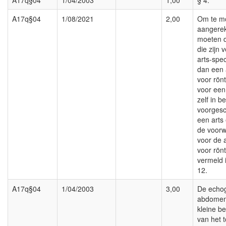
A17q§04
1/04/2003
1,00
§ 4.
A17q§04
1/08/2021
2,00
Om te m
aangere
moeten d
die zijn 
arts-spec
dan een a
voor rön
voor een 
zelf in b
voorgesc
een arts
de voorw
voor de a
voor rön
vermeld i
12.
A17q§04
1/04/2003
3,00
De echog
abdomen 
kleine b
van het 