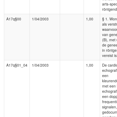
arts-spec
röntgen
A17q§00
1/04/2003
1,00
§ 1. Wo
als vers
waarvoo
van gene
(B), met
de genee
in röntg
vereist is
A17q§01_04
1/04/2003
1,00
De cardi
echograf
een
kleurend
met een 
echograf
een dopp
frequent
signalen,
gedocum