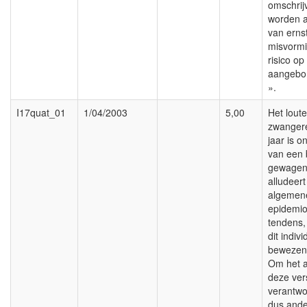
omschrij
worden al
van erns
misvorm
risico op
aangebo
».
I17quat_01
1/04/2003
5,00
Het loute
zwangere
jaar is 
van een 
gewagen
alludeert
algemen
epidemio
tendens,
dit indiv
bewezen 
Om het 
deze ver
verantw
dus and