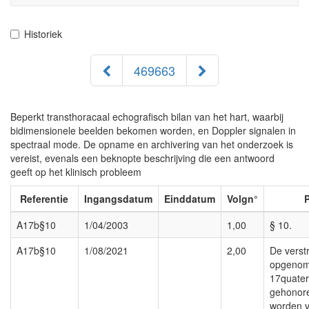
navigati
Historiek
469663
Beperkt transthoracaal echografisch bilan van het hart, waarbij
bidimensionele beelden bekomen worden, en Doppler signalen in
spectraal mode. De opname en archivering van het onderzoek is
vereist, evenals een beknopte beschrijving die een antwoord
geeft op het klinisch probleem
Referentie
Ingangsdatum
Einddatum
Volgn°
A17b§10
1/04/2003
1,00
§ 10.
A17b§10
1/08/2021
2,00
De verst
opgenome
17quater
gehonore
worden v