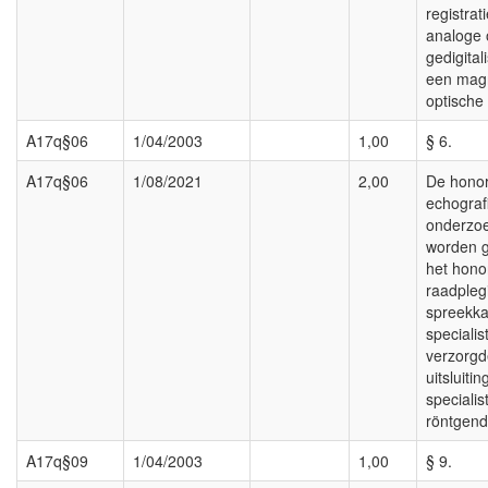
registrati
analoge 
gedigita
een magn
optische
A17q§06
1/04/2003
1,00
§ 6.
A17q§06
1/08/2021
2,00
De honor
echograf
onderzo
worden 
het hono
raadpleg
spreekka
specialis
verzorgd
uitsluiti
specialist
röntgend
A17q§09
1/04/2003
1,00
§ 9.