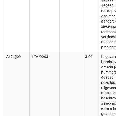
469766,
469685 d
de loop 
dag mog
aangere
ziekenhu
de bloed
verslecht
onmiddell
probleem 
A17q§02
1/04/2003
3,00
In geval 
beschrev
omschrij
nummers
469825 
dezelfde
uitgevoe
omstand
beschrev
alinea m
enkele h
geattest