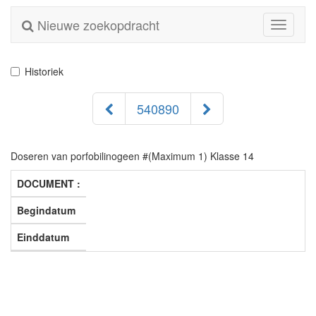
Nieuwe zoekopdracht
Toggle
navigati
Historiek
540890
Doseren van porfobilinogeen #(Maximum 1) Klasse 14
DOCUMENT :
Begindatum
Einddatum