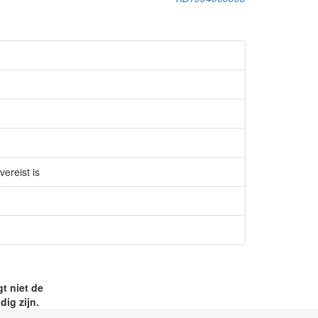
ereist is
t niet de
ig zijn.