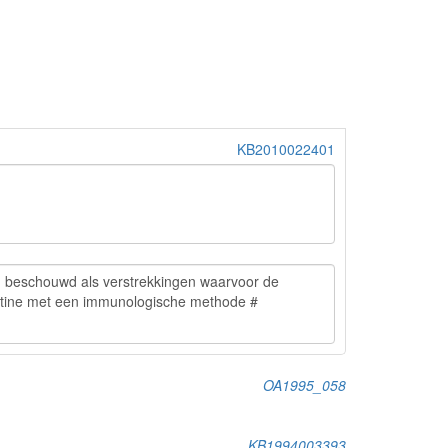
KB2010022401
OA1995_058
KB1994003393