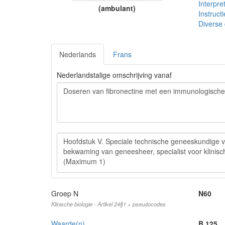
Interpre
(ambulant)
Instructi
Diverse
Nederlands
Frans
Nederlandstalige omschrijving vanaf
Groep N
N60
Klinische biologie - Artikel 24§1 + pseudocodes
Waarde(n)
B 125