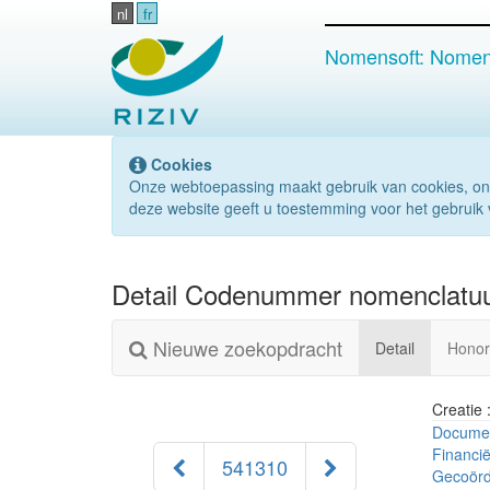
nl
fr
Nomensoft: Nomenc
Cookies
Onze webtoepassing maakt gebruik van cookies, on
deze website geeft u toestemming voor het gebruik 
Detail Codenummer nomenclatu
Nieuwe zoekopdracht
(actueel)
Detail
Honor
Creatie 
Documen
Financi
541310
Gecoörd