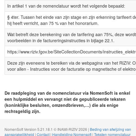
In artikel 1 van de nomenclatuur wordt het volgende bepaald:
§ 4ter. Tussen het einde van zijn stage en zijn erkenning tarifeert d
hij heeft verricht, aan 75 % van het honorarium.
Wat betreft deze berekening van de tarifering aan 75%, deze wordt
voorbeelden in de factureringsinstructies in bijlage 22.1.
https://www.riziv.fgov.be/SiteCollectionDocuments/instructies_elek
Deze zijn eveneens te bereiken via de webpagina van het RIZIV: On
voor allen - Instructies voor de facturatie op magnetische of elektr
De raadpleging van de nomenclatuur via NomenSoft is enkel
een hulpmiddel en vervangt niet de gepubliceerde teksten
(koninklijke besluiten, omzendbrieven,…) die als enige
rechtsgeldig zijn.
NomenSoft Version 5.21.18.1 © INAMI-RIZIV 2026 |
Beding van afwijzing van
aansprakelijkheid
|
Contact
|
Handleiding Nomensoft
|
Teksten nomenclatuur