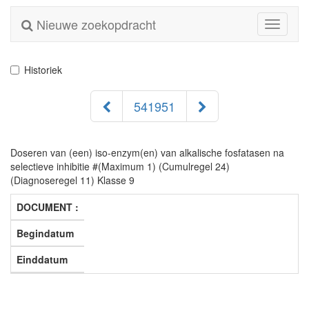
Nieuwe zoekopdracht
Toggle
navigati
Historiek
541951
Doseren van (een) iso-enzym(en) van alkalische fosfatasen na
selectieve inhibitie #(Maximum 1) (Cumulregel 24)
(Diagnoseregel 11) Klasse 9
DOCUMENT :
Begindatum
Einddatum