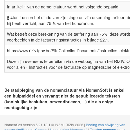
In artikel 1 van de nomenclatuur wordt het volgende bepaald:
§ 4ter. Tussen het einde van zijn stage en zijn erkenning tarifeert d
hij heeft verricht, aan 75 % van het honorarium.
Wat betreft deze berekening van de tarifering aan 75%, deze wordt
voorbeelden in de factureringsinstructies in bijlage 22.1.
https://www.riziv.fgov.be/SiteCollectionDocuments/instructies_elek
Deze zijn eveneens te bereiken via de webpagina van het RIZIV: On
voor allen - Instructies voor de facturatie op magnetische of elektr
De raadpleging van de nomenclatuur via NomenSoft is enkel
een hulpmiddel en vervangt niet de gepubliceerde teksten
(koninklijke besluiten, omzendbrieven,…) die als enige
rechtsgeldig zijn.
NomenSoft Version 5.21.18.1 © INAMI-RIZIV 2026 |
Beding van afwijzing van
aansprakelijkheid
|
Contact
|
Handleiding Nomensoft
|
Teksten nomenclatuur