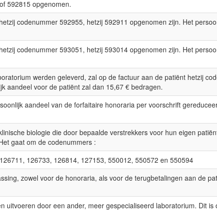
 of 592815 opgenomen.
nt hetzij codenummer 592955, hetzij 592911 opgenomen zijn. Het persoon
nt hetzij codenummer 593051, hetzij 593014 opgenomen zijn. Het persoon
laboratorium werden geleverd, zal op de factuur aan de patiënt hetzij 
jk aandeel voor de patiënt zal dan 15,67 € bedragen.
soonlijk aandeel van de forfaitaire honoraria per voorschrift gereducee
klinische biologie die door bepaalde verstrekkers voor hun eigen patiën
 Het gaat om de codenummers :
 126711, 126733, 126814, 127153, 550012, 550572 en 550594
ssing, zowel voor de honoraria, als voor de terugbetalingen aan de pa
aten uitvoeren door een ander, meer gespecialiseerd laboratorium. Dit 