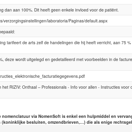
ing dan aan 100%. Dit heeft geen enkele invloed voor de patiënt.
als/verzorgingsinstellingen/laboratoria/Paginas/default.aspx
bepaald:
ng tarifeert de arts zelf de handelingen die hij heeft verricht, aan 75 %
, deze wordt uitgelegd en gedetailleerd met voorbeelden in de facturer
structies_elektronische_facturatiegegevens.pdf
et RIZIV: Onthaal – Professionals - Info voor allen - Instructies voor d
 nomenclatuur via NomenSoft is enkel een hulpmiddel en vervang
 (koninklijke besluiten, omzendbrieven,…) die als enige rechtsgeld