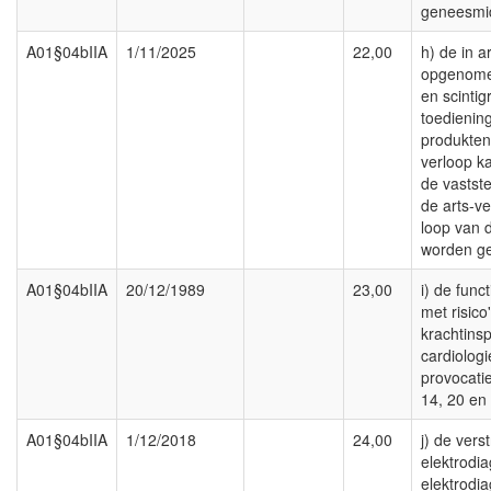
geneesmi
A01§04bIIA
1/11/2025
22,00
h) de in ar
opgenomen
en scintig
toedienin
produkten
verloop k
de vastste
de arts-ve
loop van d
worden g
A01§04bIIA
20/12/1989
23,00
i) de func
met risico
krachtins
cardiologi
provocatie
14, 20 en 
A01§04bIIA
1/12/2018
24,00
j) de vers
elektrodi
elektrodi