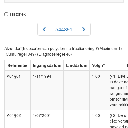
navigati
Historiek
544891
Afzonderlijk doseren van polyolen na fractionering #(Maximum 1)
(Cumulregel 349) (Diagnoseregel 40)
Referentie
Ingangsdatum
Einddatum
Volgn°
A01§01
1/11/1994
1,00
§ 1. Elke 
in deze n
aangedui
rangnumm
omschrijv
verstrekki
A01§02
1/07/2001
1,00
§ 2. De o
elke verst
gevolgd d