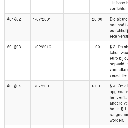
klinische 
verrichten
A01§02
1/07/2001
20,00
Die sleute
een coëffi
betrekkel
elke verst
A01§03
1/02/2016
1,00
§ 3. De sl
teken waa
euro bij 
bepaald: 
voor elke 
verschille
A01§04
1/07/2001
6,00
§ 4. Op el
opgemaakt
het verric
andere ve
het in § 
rangnumm
worden.