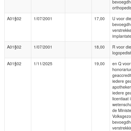
bevoegdh
orthopedi
A01§02
1/07/2001
17,00
U voor die
bevoegdh
verstrekk
implantat
A01§02
1/07/2001
18,00
R voor di
logopedis
A01§02
1/11/2025
19,00
en Q voor
honorariu
geaccredi
iedere ge
apotheker
iedere ge
licentiaat 
wetensch
de Ministe
Volksgezon
bevoegdhe
verstrekk