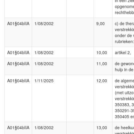
in een zi
opgenom
rechtheb
A01§04bIIA
1/08/2002
9,00
c) de the
verstrekk
onder de 
rubrieken:
A01§04bIIA
1/08/2002
10,00
artikel 2,
A01§04bIIA
1/08/2002
11,00
de gewon
hulp in de
A01§04bIIA
1/11/2025
12,00
de algeme
verstrekki
(met uitz
verstrekk
350383, 
350291-3
350405 e
A01§04bIIA
1/08/2002
13,00
de heelku
verstrekki