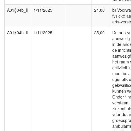
A01§04b_II
1/11/2025
24,00
b) Voorwa
fysieke a
arts-verst
A01§04b_II
1/11/2025
25,00
De arts-v
aanwezig z
in de and
de inricht
aanwezighe
het raam 
activiteit i
moet bove
ogenblik d
gekwalifi
kunnen w
Onder "inr
verstaan,
ziekenhuis
voor de a
groepsprak
ambulante