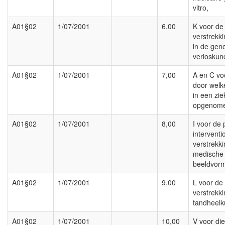
vitro,
A01§02
1/07/2001
6,00
K voor de
verstrekk
in de gene
verloskun
A01§02
1/07/2001
7,00
A en C voo
door welk
in een zi
opgenome
A01§02
1/07/2001
8,00
I voor de
interventi
verstrekk
medische
beeldvorm
A01§02
1/07/2001
9,00
L voor de
verstrekk
tandheelk
A01§02
1/07/2001
10,00
V voor di