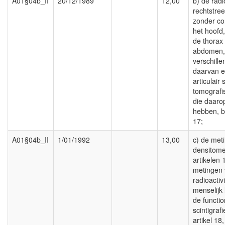
A01§04b_II
20/12/1989
12,00
b) de radi
rechtstre
zonder co
het hoofd,
de thorax
abdomen,
verschille
daarvan e
articulair 
tomografi
die daaro
hebben, be
17;
A01§04b_II
1/01/1992
13,00
c) de met
densitome
artikelen 
metingen 
radioactiv
menselijk
de functio
scintigraf
artikel 18,