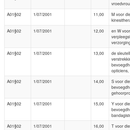
vroedvro
A01§02
1/07/2001
11,00
M voor di
kinesithe
A01§02
1/07/2001
12,00
en W voor
verpleegs
verzorgin
A01§02
1/07/2001
13,00
de sleutel
verstrekk
bevoegdh
opticiens,
A01§02
1/07/2001
14,00
S voor die
bevoegdh
gehoorpro
A01§02
1/07/2001
15,00
Y voor die
bevoegdh
bandagist
A01§02
1/07/2001
16,00
T voor die