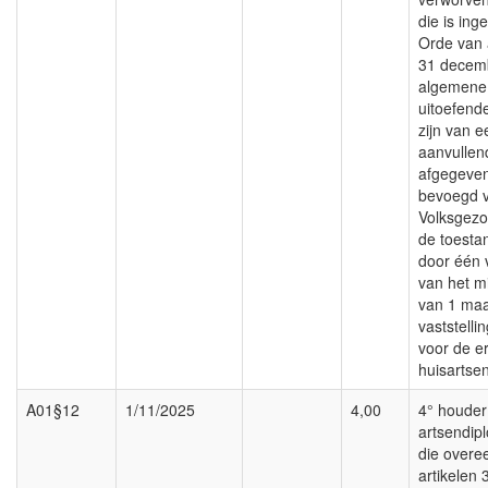
die is ing
Orde van 
31 decem
algemene
uitoefend
zijn van e
aanvullen
afgegeven
bevoegd 
Volksgezo
de toestan
door één 
van het mi
van 1 maa
vaststelli
voor de e
huisartsen
A01§12
1/11/2025
4,00
4° houder
artsendip
die overe
artikelen 