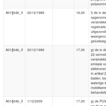
polysomno
A01§04b_II
20/12/1989
16,00
f) de in d
opgenome
verstrekk
registrati
uitgezond
waargen
geluidssig
A01§04b_II
20/12/1989
17,00
g) de in d
22 vermel
verstrekk
emissie v
elektrone
in artike
baden, to
waterige 
mobiliser
behandeli
A01§04b_II
1/12/2009
17,00
g) de PU
en de in ar