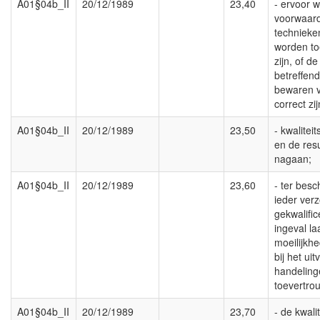
A01§04b_II
20/12/1989
23,40
- ervoor 
voorwaar
technieke
worden to
zijn, of 
betreffen
bewaren 
correct zij
A01§04b_II
20/12/1989
23,50
- kwalitei
en de res
nagaan;
A01§04b_II
20/12/1989
23,60
- ter besc
ieder verz
gekwalifi
ingeval l
moeilijkh
bij het ui
handeling
toevertro
A01§04b_II
20/12/1989
23,70
- de kwali