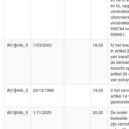
en b), o
verstrekk
uitzonder
verstrekk
558784 e
558961;
A01§04b_II
1/03/2002
18,00
h) het toe
in artikel
van trans
de deriva
toezicht o
artikel 2
van extrar
A01§04b_II
20/12/1989
19,00
i) het ver
artikel 14
gipstoeste
A01§04b_II
1/11/2025
20,00
De onder B
bedoelde 
zijn verri