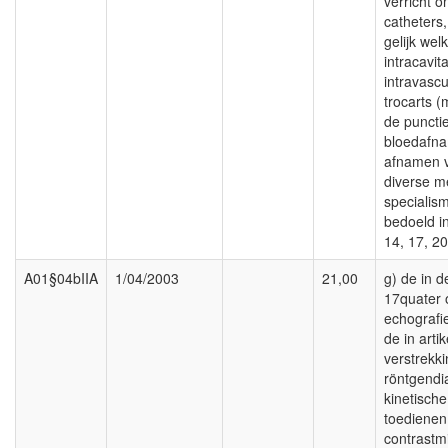
verricht 
catheters
gelijk wel
intracavita
intravascu
trocarts (
de puncti
bloedafn
afnamen v
diverse m
specialism
bedoeld in
14, 17, 20
A01§04bIIA
1/04/2003
21,00
g) de in d
17quater
echografi
de in arti
verstrekk
röntgendi
kinetische
toedienen
contrastmi