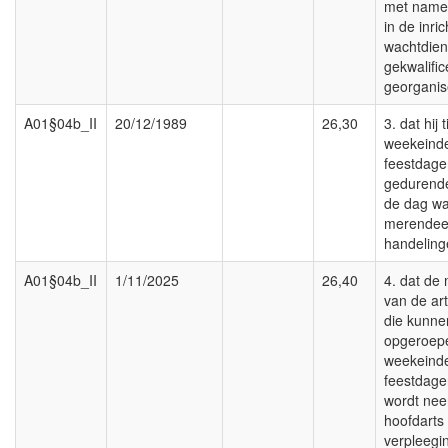
met name 
in de inri
wachtdien
gekwalific
georganis
A01§04b_II
20/12/1989
26,30
3. dat hij 
weekeind
feestdage
gedurende
de dag wa
merendee
handelinge
A01§04b_II
1/11/2025
26,40
4. dat de 
van de art
die kunn
opgeroepe
weekeind
feestdage
wordt nee
hoofdarts
verpleegin