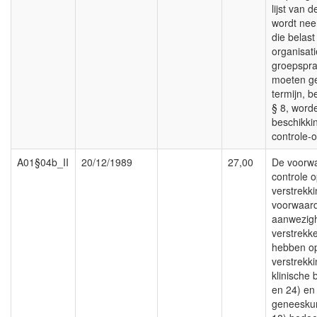
lijst van 
wordt neer
die belast
organisat
groepsprakt
moeten g
termijn, b
§ 8, word
beschikkin
controle-
A01§04b_II
20/12/1989
27,00
De voorw
controle 
verstrekk
voorwaard
aanwezigh
verstrekk
hebben o
verstrekk
klinische 
en 24) en
geneeskund