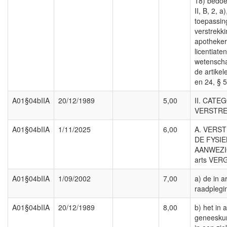
18) bedoe
II, B, 2, 
toepassin
verstrekki
apotheker
licentiate
wetenscha
de artikel
en 24, § 5
A01§04bIIA
20/12/1989
5,00
II. CATE
VERSTRE
A01§04bIIA
1/11/2025
6,00
A. VERS
DE FYSIE
AANWEZI
arts VER
A01§04bIIA
1/09/2002
7,00
a) de in a
raadplegi
A01§04bIIA
20/12/1989
8,00
b) het in 
geneeskun