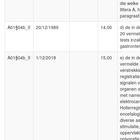
die welke
littera A,
paragraaf
A01§04b_II
20/12/1989
14,00
d) de in d
20 vermel
tests inz
gastronter
A01§04b_II
1/12/2018
15,00
e) de in d
vermelde 
verstrekk
registrati
signalen 
organen o
met name
elektroca
Holterregis
encefalo
diverse aa
stimulatie,
oppervlak
polygrafie