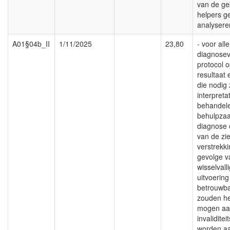
van de ge
helpers g
analysere
A01§04b_II
1/11/2025
23,80
- voor alle
diagnosev
protocol 
resultaat
die nodig 
interpreta
behandele
behulpzaa
diagnose 
van de zi
verstrekki
gevolge v
wisselvall
uitvoerin
betrouwba
zouden h
mogen aan
invalidite
worden a