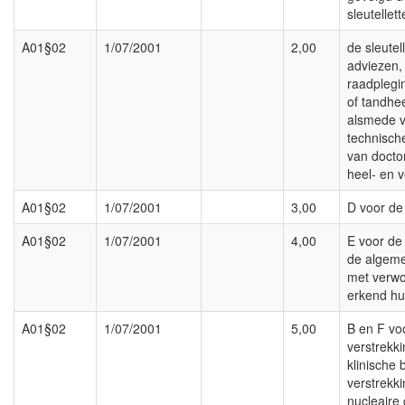
sleutellett
A01§02
1/07/2001
2,00
de sleutel
adviezen,
raadplegin
of tandhe
alsmede 
technisch
van docto
heel- en 
A01§02
1/07/2001
3,00
D voor de
A01§02
1/07/2001
4,00
E voor de
de algem
met verwo
erkend hui
A01§02
1/07/2001
5,00
B en F vo
verstrekk
klinische 
verstrekk
nucleaire