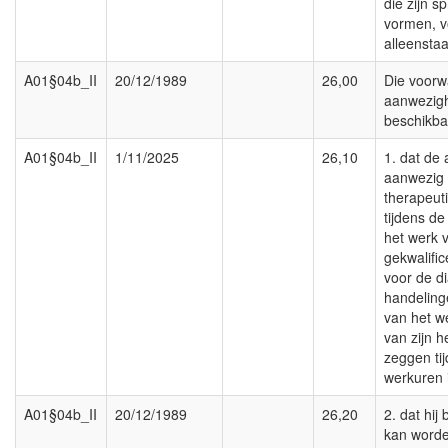
die zijn 
vormen, v
alleensta
A01§04b_II
20/12/1989
26,00
Die voorw
aanwezig
beschikba
A01§04b_II
1/11/2025
26,10
1. dat de a
aanwezig 
therapeut
tijdens de
het werk v
gekwalifi
voor de d
handeling
van het w
van zijn h
zeggen ti
werkuren i
A01§04b_II
20/12/1989
26,20
2. dat hij
kan word