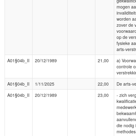
gekwalific
mogen aan
invalidite
worden a
zover de 
voorwaard
op de ver
fysieke a
arts-verst
A01§04b_II
20/12/1989
21,00
a) Voorwa
controle 
verstrekk
A01§04b_II
1/11/2025
22,00
De arts-ve
A01§04b_II
20/12/1989
23,00
- zich ve
kwalificati
medewerke
bekwaamh
aanvullen
die nodig 
methodes 