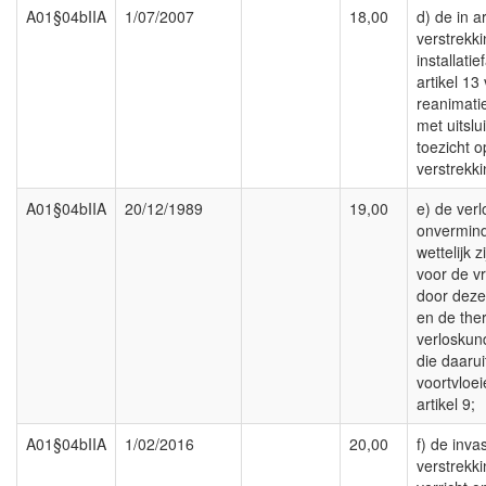
A01§04bIIA
1/07/2007
18,00
d) de in a
verstrekk
installati
artikel 13
reanimati
met uitslu
toezicht 
verstrekk
A01§04bIIA
20/12/1989
19,00
e) de verl
onvermind
wettelijk 
voor de v
door deze
en de the
verloskun
die daaru
voortvloei
artikel 9;
A01§04bIIA
1/02/2016
20,00
f) de inva
verstrekk