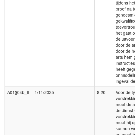
tijdens he
proef na 
geneesmid
gekwalifi
toevertro
het gaat 
de uitvoe
door de a
door de h
arts hem 
instructie
heeft geg
onmiddelli
ingeval d
A01§04b_II
1/11/2025
8,20
Voor de t
verstrekki
moet de ar
de dienst
verstrekki
moet hij o
kunnen w
en moet h