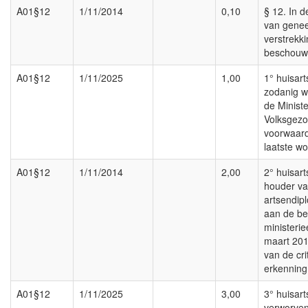
A01§12
1/11/2014
0,10
§ 12. In 
van gene
verstrekk
beschouwd
A01§12
1/11/2025
1,00
1° huisart
zodanig w
de Minist
Volksgezo
voorwaard
laatste w
A01§12
1/11/2014
2,00
2° huisart
houder v
artsendip
aan de be
ministerie
maart 2010
van de cri
erkenning
A01§12
1/11/2025
3,00
3° huisart
verworven