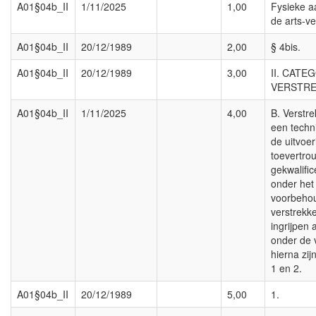
A01§04b_II
1/11/2025
1,00
Fysieke a
de arts-ve
A01§04b_II
20/12/1989
2,00
§ 4bis.
A01§04b_II
20/12/1989
3,00
II. CATE
VERSTRE
A01§04b_II
1/11/2025
4,00
B. Verstr
een techn
de uitvoe
toevertro
gekwalifi
onder het 
voorbehou
verstrekke
ingrijpen a
onder de 
hierna zi
1 en 2.
A01§04b_II
20/12/1989
5,00
1.