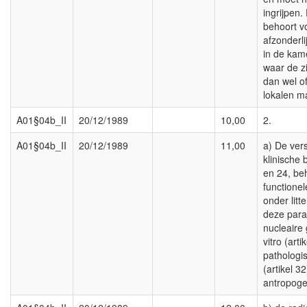
ingrijpen.
behoort v
afzonderli
in de kam
waar de z
dan wel of
lokalen m
A01§04b_II
20/12/1989
10,00
2.
A01§04b_II
20/12/1989
11,00
a) De ver
klinische 
en 24, be
functionel
onder litt
deze para
nucleaire
vitro (arti
pathologi
(artikel 3
antropogen