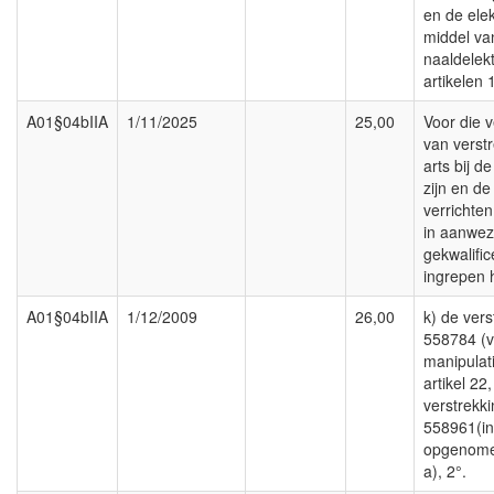
en de ele
middel va
naaldelek
artikelen 
A01§04bIIA
1/11/2025
25,00
Voor die v
van verst
arts bij d
zijn en de
verrichten
in aanwez
gekwalific
ingrepen hi
A01§04bIIA
1/12/2009
26,00
k) de ver
558784 (v
manipulat
artikel 22,
verstrekk
558961(in
opgenomen 
a), 2°.