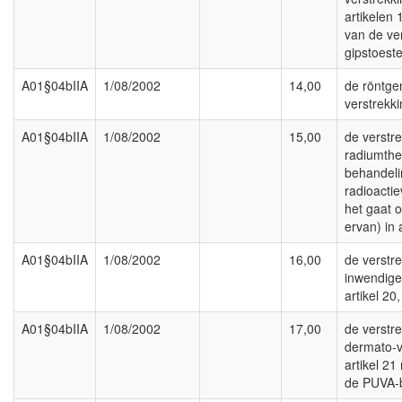
artikelen 
van de ve
gipstoeste
A01§04bIIA
1/08/2002
14,00
de röntge
verstrekki
A01§04bIIA
1/08/2002
15,00
de verstr
radiumthe
behandeli
radioacti
het gaat 
ervan) in a
A01§04bIIA
1/08/2002
16,00
de verstr
inwendige
artikel 20,
A01§04bIIA
1/08/2002
17,00
de verstr
dermato-v
artikel 21
de PUVA-