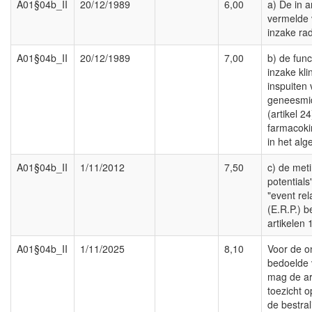
A01§04b_II
20/12/1989
6,00
a) De in ar
vermelde 
inzake rad
A01§04b_II
20/12/1989
7,00
b) de func
inzake kli
inspuiten
geneesmid
(artikel 24
farmacoki
in het alg
A01§04b_II
1/11/2012
7,50
c) de met
potentials
"event rel
(E.R.P.) b
artikelen 
A01§04b_II
1/11/2025
8,10
Voor de on
bedoelde 
mag de ar
toezicht o
de bestral