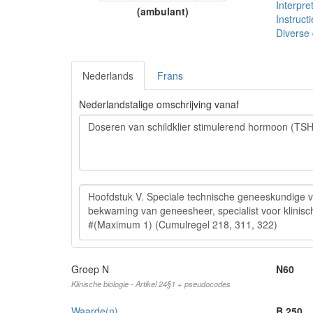
Interpre
(ambulant)
Instructi
Diverse
Nederlands
Frans
Nederlandstalige omschrijving vanaf
Groep N
N60
Klinische biologie - Artikel 24§1 + pseudocodes
Waarde(n)
B 250