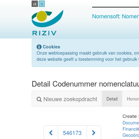
nl
fr
Nomensoft: Nomenc
Cookies
Onze webtoepassing maakt gebruik van cookies, on
deze website geeft u toestemming voor het gebruik 
Detail Codenummer nomenclatu
Nieuwe zoekopdracht
(actueel)
Detail
Honor
Creatie 
Documen
Financi
546173
Gecoörd