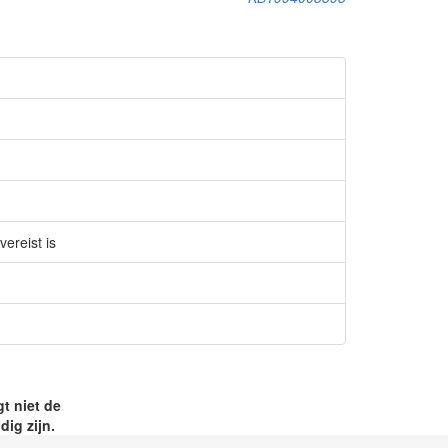
ereist is
t niet de
ig zijn.