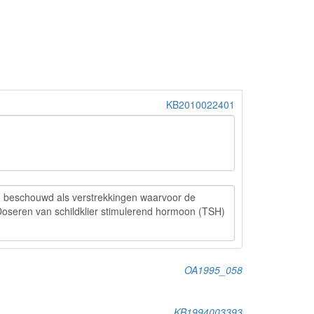
KB2010022401
OA1995_058
KB1994003393