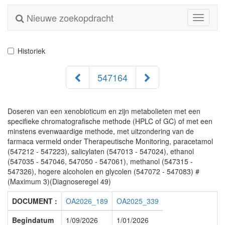
Nieuwe zoekopdracht
Toggle
navigati
Historiek
547164
Doseren van een xenobioticum en zijn metabolieten met een
specifieke chromatografische methode (HPLC of GC) of met een
minstens evenwaardige methode, met uitzondering van de
farmaca vermeld onder Therapeutische Monitoring, paracetamol
(547212 - 547223), salicylaten (547013 - 547024), ethanol
(547035 - 547046, 547050 - 547061), methanol (547315 -
547326), hogere alcoholen en glycolen (547072 - 547083) #
(Maximum 3)(Diagnoseregel 49)
DOCUMENT :
OA2026_189
OA2025_339
Begindatum
1/09/2026
1/01/2026