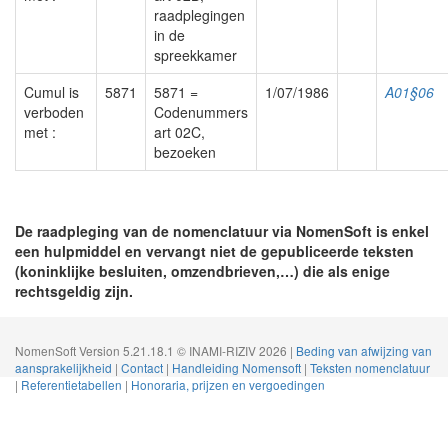
raadplegingen
in de
spreekkamer
Cumul is
5871
5871 =
1/07/1986
A01§06
verboden
Codenummers
met :
art 02C,
bezoeken
De raadpleging van de nomenclatuur via NomenSoft is enkel
een hulpmiddel en vervangt niet de gepubliceerde teksten
(koninklijke besluiten, omzendbrieven,…) die als enige
rechtsgeldig zijn.
NomenSoft Version 5.21.18.1 © INAMI-RIZIV 2026 |
Beding van afwijzing van
aansprakelijkheid
|
Contact
|
Handleiding Nomensoft
|
Teksten nomenclatuur
|
Referentietabellen
|
Honoraria, prijzen en vergoedingen