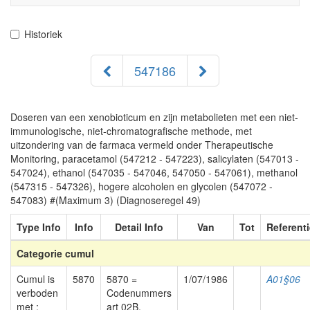
navigati
Historiek
547186
Doseren van een xenobioticum en zijn metabolieten met een niet-
immunologische, niet-chromatografische methode, met
uitzondering van de farmaca vermeld onder Therapeutische
Monitoring, paracetamol (547212 - 547223), salicylaten (547013 -
547024), ethanol (547035 - 547046, 547050 - 547061), methanol
(547315 - 547326), hogere alcoholen en glycolen (547072 -
547083) #(Maximum 3) (Diagnoseregel 49)
Type Info
Info
Detail Info
Van
Tot
Referenti
Categorie cumul
Cumul is
5870
5870 =
1/07/1986
A01§06
verboden
Codenummers
met :
art 02B,