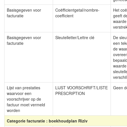
Basisgegeven voor
Coëfficientgetal/nombre-
Het coëf
facturatie
coefficient
geeft d
waarde 
verstre
Basisgegeven voor
Sleutelletter/Lettre clé
De sleut
facturatie
een te
de waar
overee
bepaald
waarde 
sleutell
verschil
Lijst van prestaties
LIJST VOORSCHRIFT/LISTE
Geen de
waarvoor een
PRESCRIPTION
voorschrijver op de
factuur moet vermeld
worden
Categorie facturatie : boekhoudplan Riziv