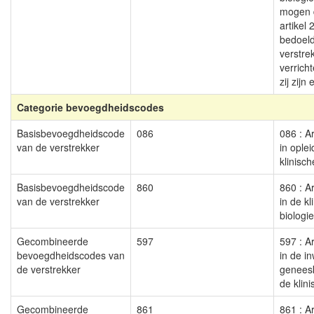
mogen d
artikel 
bedoel
verstre
verrich
zij zijn
Categorie bevoegdheidscodes
Basisbevoegdheidscode
086
086 : Ar
van de verstrekker
in oplei
klinisch
Basisbevoegdheidscode
860
860 : Ar
van de verstrekker
in de kl
biologie
Gecombineerde
597
597 : Ar
bevoegdheidscodes van
in de i
de verstrekker
genees
de klini
Gecombineerde
861
861 : Ar