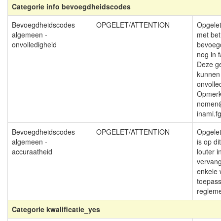
Categorie info bevoegdheidscodes
Bevoegdheidscodes
OPGELET/ATTENTION
Opgelet
algemeen -
met bet
onvolledigheid
bevoeg
nog in 
Deze g
kunnen
onvolled
Opmerk
nomen@
inami.f
Bevoegdheidscodes
OPGELET/ATTENTION
Opgelet
algemeen -
is op di
accuraatheid
louter i
vervang
enkele 
toepass
regleme
Categorie kwalificatie_yes