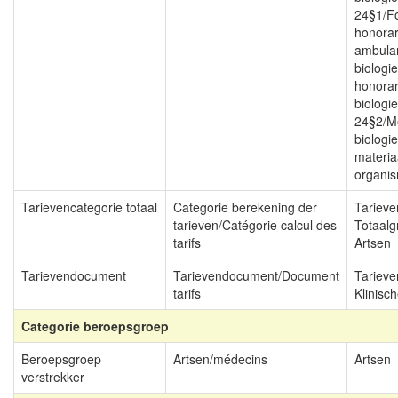
24§1/Fo
honorar
ambulan
biologie
honorar
biologie
24§2/Mo
biologi
materia
organi
Tarievencategorie totaal
Categorie berekening der
Tarieve
tarieven/Catégorie calcul des
Totaalg
tarifs
Artsen
Tarievendocument
Tarievendocument/Document
Tarieve
tarifs
Klinisch
Categorie beroepsgroep
Beroepsgroep
Artsen/médecins
Artsen
verstrekker