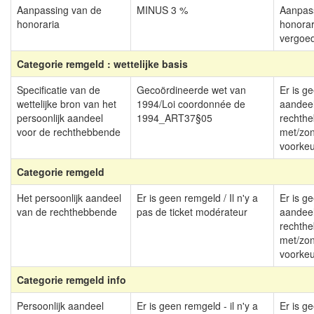
Aanpassing van de
MINUS 3 %
Aanpas
honoraria
honorar
vergoe
Categorie remgeld : wettelijke basis
Specificatie van de
Gecoördineerde wet van
Er is g
wettelijke bron van het
1994/Loi coordonnée de
aandeel
persoonlijk aandeel
1994_ART37§05
rechth
voor de rechthebbende
met/zo
voorkeu
Categorie remgeld
Het persoonlijk aandeel
Er is geen remgeld / Il n'y a
Er is g
van de rechthebbende
pas de ticket modérateur
aandeel
rechth
met/zo
voorkeu
Categorie remgeld info
Persoonlijk aandeel
Er is geen remgeld - il n'y a
Er is g