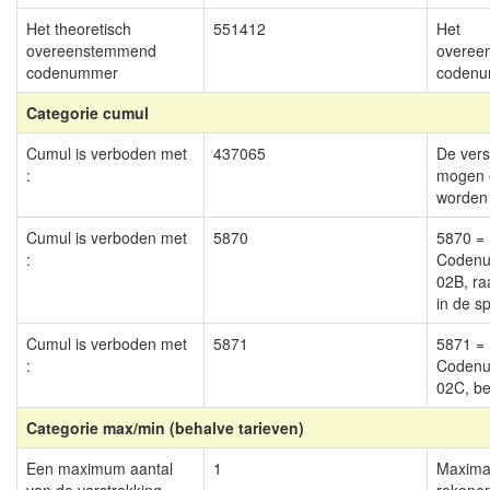
Het theoretisch
551412
Het
overeenstemmend
overee
codenummer
codenu
Categorie cumul
Cumul is verboden met
437065
De vers
:
mogen o
worden
Cumul is verboden met
5870
5870 =
:
Codenu
02B, ra
in de s
Cumul is verboden met
5871
5871 =
:
Codenu
02C, b
Categorie max/min (behalve tarieven)
Een maximum aantal
1
Maximaa