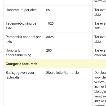
verzeke
Honorarium per akte
25
Tarieve
akte
Tegemoetkoming per
1025
Tarieve
akte
akte
Persoonlijk aandeel per
3025
Tarieve
akte
akte
Honorarium
283
Tarieve
onderaanneming
ondera
Categorie facturatie
Basisgegeven voor
Sleutelletter/Lettre clé
De sleut
facturatie
voor de
verstre
inzake 
biologi
verstre
inzake 
geneesk