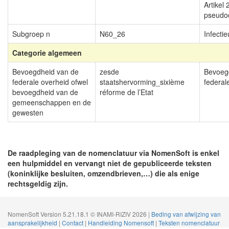
Artikel
pseudo
Subgroep n
N60_26
Infecti
Categorie algemeen
Bevoegdheid van de
zesde
Bevoeg
federale overheid ofwel
staatshervorming_sixième
federal
bevoegdheid van de
réforme de l’Etat
gemeenschappen en de
gewesten
De raadpleging van de nomenclatuur via NomenSoft is enkel
een hulpmiddel en vervangt niet de gepubliceerde teksten
(koninklijke besluiten, omzendbrieven,…) die als enige
rechtsgeldig zijn.
NomenSoft Version 5.21.18.1 © INAMI-RIZIV 2026 |
Beding van afwijzing van
aansprakelijkheid
|
Contact
|
Handleiding Nomensoft
|
Teksten nomenclatuur