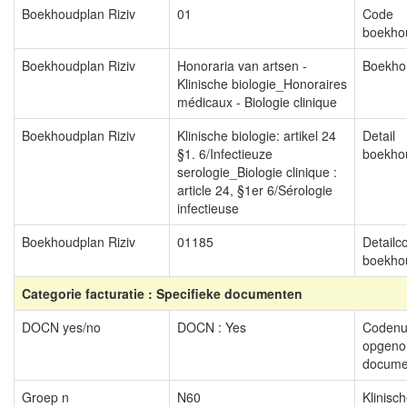
Boekhoudplan Riziv
01
Code
boekho
Boekhoudplan Riziv
Honoraria van artsen -
Boekho
Klinische biologie_Honoraires
médicaux - Biologie clinique
Boekhoudplan Riziv
Klinische biologie: artikel 24
Detail
§1. 6/Infectieuze
boekho
serologie_Biologie clinique :
article 24, §1er 6/Sérologie
infectieuse
Boekhoudplan Riziv
01185
Detailc
boekho
Categorie facturatie : Specifieke documenten
DOCN yes/no
DOCN : Yes
Coden
opgeno
docume
Groep n
N60
Klinisch