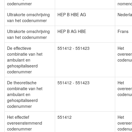
codenummer
nomenc
Ultrakorte omschrijving
HEP B HBE AG
Nederl
van het codenummer
Ultrakorte omschrijving
HEP B AG HBE
Frans
van het codenummer
De effectieve
551412 - 551423
Het
combinatie van het
overee
ambulant en
codenu
gehospitaliseerd
codenummer
De theoretische
551412 - 551423
Het
combinatie van het
overee
ambulant en
codenu
gehospitaliseerd
codenummer
Het effectief
551412
Het
overeenstemmend
overee
codenummer
codenu