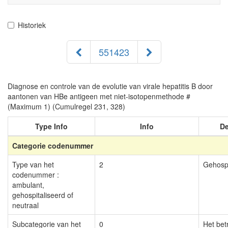
navigati
Historiek
551423
Diagnose en controle van de evolutie van virale hepatitis B door
aantonen van HBe antigeen met niet-isotopenmethode #
(Maximum 1) (Cumulregel 231, 328)
Type Info
Info
De
Categorie codenummer
Type van het
2
Gehospi
codenummer :
ambulant,
gehospitaliseerd of
neutraal
Subcategorie van het
0
Het bet