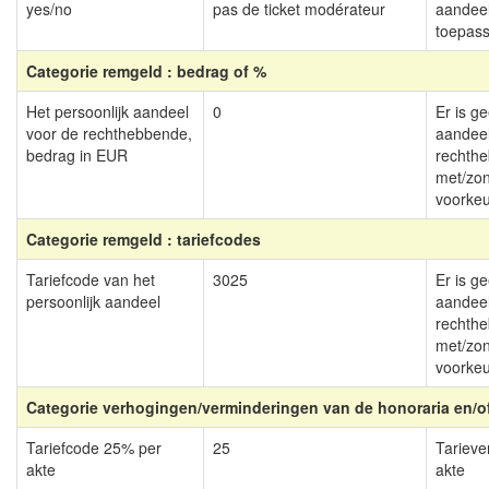
yes/no
pas de ticket modérateur
aandee
toepass
Categorie remgeld : bedrag of %
Het persoonlijk aandeel
0
Er is g
voor de rechthebbende,
aandeel
bedrag in EUR
rechth
met/zo
voorkeu
Categorie remgeld : tariefcodes
Tariefcode van het
3025
Er is g
persoonlijk aandeel
aandeel
rechth
met/zo
voorkeu
Categorie verhogingen/verminderingen van de honoraria en/o
Tariefcode 25% per
25
Tarieve
akte
akte