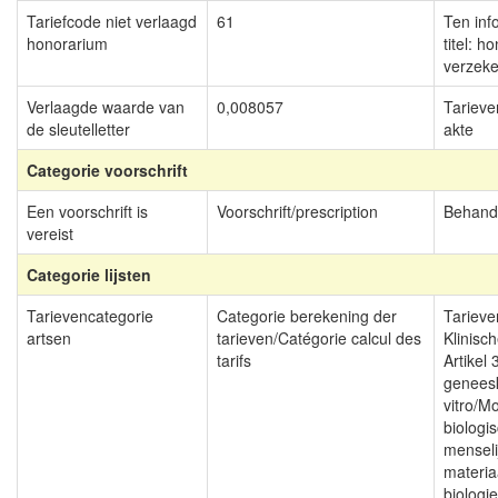
Tariefcode niet verlaagd
61
Ten inf
honorarium
titel: h
verzeke
Verlaagde waarde van
0,008057
Tarieve
de sleutelletter
akte
Categorie voorschrift
Een voorschrift is
Voorschrift/prescription
Behand
vereist
Categorie lijsten
Tarievencategorie
Categorie berekening der
Tarieve
artsen
tarieven/Catégorie calcul des
Klinisch
tarifs
Artikel 
genees
vitro/Mo
biologi
menseli
materia
biologie