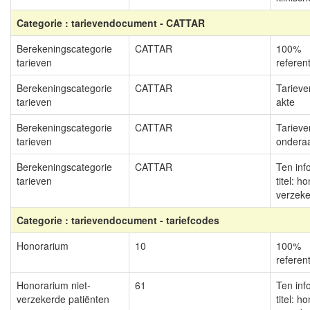
Categorie : tarievendocument - CATTAR
Berekeningscategorie
CATTAR
100%
tarieven
referen
Berekeningscategorie
CATTAR
Tarieve
tarieven
akte
Berekeningscategorie
CATTAR
Tarieve
tarieven
ondera
Berekeningscategorie
CATTAR
Ten inf
tarieven
titel: h
verzeke
Categorie : tarievendocument - tariefcodes
Honorarium
10
100%
referen
Honorarium niet-
61
Ten inf
verzekerde patiënten
titel: h