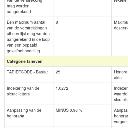
van de verstrekking
rekene
mag worden
aangerekend
Een maximum aantal
8
Maximu
van de verstrekkingen
doseri
uit een lijst mag worden
aangerekend in de loop
van een bepaald
geval/behandeling
Categorie tarieven
TARIEFCODE - Basis :
25
Honora
akte
Indexering van de
1,0272
Indexer
sleutelletters
waarde
sleutell
Aanpassing van de
MINUS 0,96 %
Aanpas
honoraria
honorar
vergoe