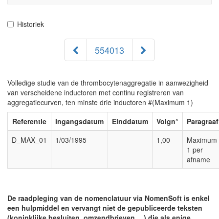
navigati
Historiek
554013
Volledige studie van de thrombocytenaggregatie in aanwezigheid
van verscheidene inductoren met continu registreren van
aggregatiecurven, ten minste drie inductoren #(Maximum 1)
Referentie
Ingangsdatum
Einddatum
Volgn°
Paragraaf
D_MAX_01
1/03/1995
1,00
Maximum
1 per
afname
De raadpleging van de nomenclatuur via NomenSoft is enkel
een hulpmiddel en vervangt niet de gepubliceerde teksten
(koninklijke besluiten, omzendbrieven,…) die als enige