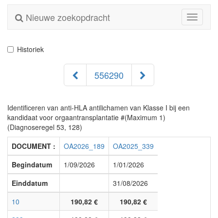
Nieuwe zoekopdracht
Toggle
navigati
Historiek
556290
Identificeren van anti-HLA antilichamen van Klasse I bij een
kandidaat voor orgaantransplantatie #(Maximum 1)
(Diagnoseregel 53, 128)
DOCUMENT :
OA2026_189
OA2025_339
Begindatum
1/09/2026
1/01/2026
Einddatum
31/08/2026
10
190,82 €
190,82 €