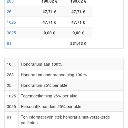
283
190,82 €
190,82 €
25
47,71 €
47,71 €
1025
47,71 €
47,71 €
3025
0,00 €
0,00 €
61
231,43 €
10
Honorarium aan 100%
283
Honorarium onderaanneming 100 %
25
Honorarium 25% per akte
1025
Tegemoetkoming 25% per akte
3025
Persoonlijk aandeel 25% per akte
61
Ten informatieven titel: honoraria niet-verzekerde
patiënten