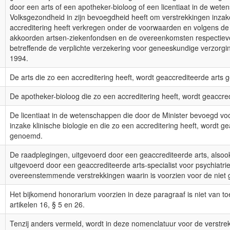
door een arts of een apotheker-bioloog of een licentiaat in de wet
Volksgezondheid in zijn bevoegdheid heeft om verstrekkingen inzake 
accreditering heeft verkregen onder de voorwaarden en volgens de p
akkoorden artsen-ziekenfondsen en de overeenkomsten respectieveli
betreffende de verplichte verzekering voor geneeskundige verzorgin
1994.
De arts die zo een accreditering heeft, wordt geaccrediteerde arts
De apotheker-bioloog die zo een accreditering heeft, wordt geaccr
De licentiaat in de wetenschappen die door de Minister bevoegd vo
inzake klinische biologie en die zo een accreditering heeft, wordt 
genoemd.
De raadplegingen, uitgevoerd door een geaccrediteerde arts, also
uitgevoerd door een geaccrediteerde arts-specialist voor psychiatri
overeenstemmende verstrekkingen waarin is voorzien voor de niet g
Het bijkomend honorarium voorzien in deze paragraaf is niet van to
artikelen 16, § 5 en 26.
Tenzij anders vermeld, wordt in deze nomenclatuur voor de verst