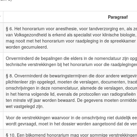
°
Paragraaf
§ 6. Het honorarium voor anesthesie, voor tandverzorging en, als ze 
van Volksgezondheid is erkend als specialist voor klinische biologie,
mag nooit met het honorarium voor raadpleging in de spreekkamer va
worden gecumuleerd.
Onverminderd de bepalingen die elders in de nomenclatuur zijn o
technische verstrekkingen bij het honorarium voor die raadpleginge
§ 8. Onverminderd de bewaringstermijnen die door andere wetgevi
plichtenleer zijn opgelegd, moeten de verslagen, documenten, tracé
omschrijvingen in deze nomenclatuur, alsmede de verslagen, docum
in het hierna volgende lid, evenals de protocollen van radiografi
ten minste vijf jaar worden bewaard. De gegevens moeten onmiddellij
wet vastgelegd zijn.
Voor de verstrekkingen waarvoor in de omschrijving niet duidelijk e
wordt gevraagd, moet in het dossier worden aangetoond dat de vers
§ 10. Een bijkomend honorarium mag voor sommige verstrekkingen