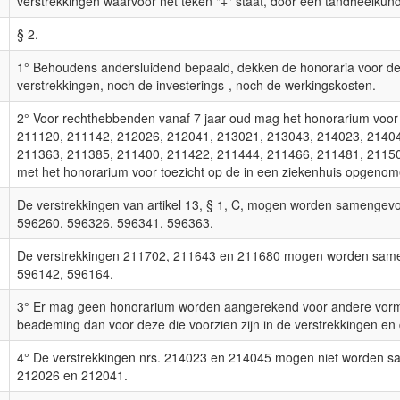
verstrekkingen waarvoor het teken "+" staat, door een tandheelkun
§ 2.
1° Behoudens andersluidend bepaald, dekken de honoraria voor de
verstrekkingen, noch de investerings-, noch de werkingskosten.
2° Voor rechthebbenden vanaf 7 jaar oud mag het honorarium voo
211120, 211142, 212026, 212041, 213021, 213043, 214023, 21404
211363, 211385, 211400, 211422, 211444, 211466, 211481, 2115
met het honorarium voor toezicht op de in een ziekenhuis opgeno
De verstrekkingen van artikel 13, § 1, C, mogen worden samengev
596260, 596326, 596341, 596363.
De verstrekkingen 211702, 211643 en 211680 mogen worden same
596142, 596164.
3° Er mag geen honorarium worden aangerekend voor andere vorm
beademing dan voor deze die voorzien zijn in de verstrekkingen en 
4° De verstrekkingen nrs. 214023 en 214045 mogen niet worden s
212026 en 212041.