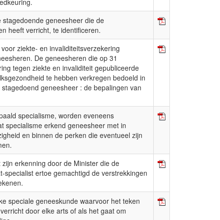
oedkeuring.
de stagedoende geneesheer die de
 heeft verricht, te identificeren.
voor ziekte- en invaliditeitsverzekering
 geneesheren. De geneesheren die op 31
g tegen ziekte en invaliditeit gepubliceerde
Volksgezondheid te hebben verkregen bedoeld in
d stagedoend geneesheer : de bepalingen van
bepaald specialisme, worden eveneens
dat specialisme erkend geneesheer met in
gheid en binnen de perken die eventueel zijn
men.
t zijn erkenning door de Minister die de
t-specialist ertoe gemachtigd de verstrekkingen
rekenen.
ake speciale geneeskunde waarvoor het teken
erricht door elke arts of als het gaat om