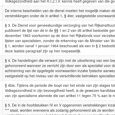
Volksgezondheid aan het R.I.Z.I.V. kennis heeft gegeven van die g
De interne bescheiden van de dienst moeten het mogelijk maken 
verstrekkingen onder de in artikel 1, § 4ter, vastgestelde voorwaarden
§ 3. De Dienst voor geneeskundige verzorging van het Rijksinstituut 
publiceert de lijst van de in de §§ 1 en 2 van dit artikel bedoelde
december 1963 voorkomen op de door het Rijksfonds voor verzekerin
lijsten van specialisten, zonder de erkenning van de Minister van 
§ 1, worden vanaf 1 januari 1964 beschouwd als een in § 2 bedoel
deze laatste paragraaf zijn op hen toepasselijk
§ 4. De handelingen die verwant zijn met de uitoefening van een 
gehonoreerd wanneer ze verricht zijn door een als specialist voor 
achtneming van de opgelegde voorwaarden inzake fysische aanwezi
vastgesteld op het niveau van de verschillende betrokken specialis
§ 4bis. Tijdens de periode die loopt van het einde van zijn stages to
Volksgezondheid in zijn bevoegdheid heeft, is de gewezen kandidaa
van zijn specialisme alsmede die van artikel 11 tegen 75 % aan te 
§ 5. De in de hoofdstukken IV en V opgenomen verstrekkingen inz
"°" staat, worden eveneens als zodanig gehonoreerd als ze worden v