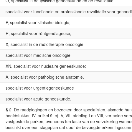
O, specialist in de fysische geneeskunde en de revalidatie
specialist voor functionele en professionele revalidatie voor gehand
P, specialist voor klinische biologie;
R, specialist voor röntgendiagnose;
X, specialist in de radiotherapie-oncologie;
specialist voor medische oncologie
XN, specialist voor nucleaire geneeskunde;
A, specialist voor pathologische anatomie.
specialist voor urgentiegeneeskunde
specialist voor acute geneeskunde.
§ 2. De raadplegingen en bezoeken door specialisten, alsmede hun
hoofdstukken IV, artikel 9, c), V, VII, afdeling I en VIII, vermelde ve
vastgestelde perken, eveneens ten laste van de verzekering wannee
beschikt over een stageplan dat door de bevoegde erkenningscommi