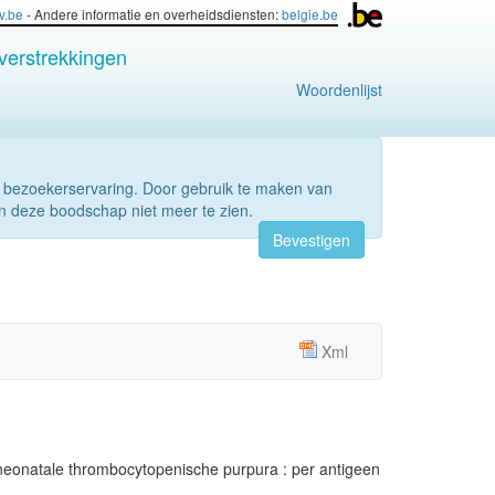
iv.be
- Andere informatie en overheidsdiensten:
belgie.be
verstrekkingen
Woordenlijst
 bezoekerservaring. Door gebruik te maken van
n deze boodschap niet meer te zien.
Bevestigen
Xml
 neonatale thrombocytopenische purpura : per antigeen