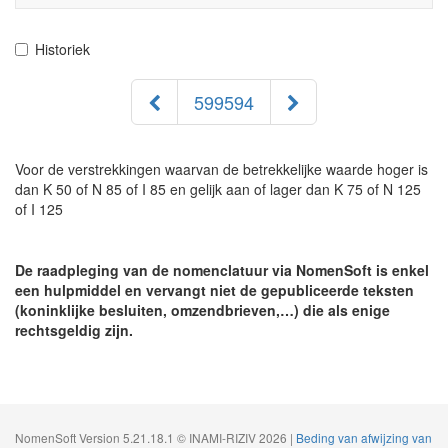
navigati
Historiek
599594
Voor de verstrekkingen waarvan de betrekkelijke waarde hoger is
dan K 50 of N 85 of I 85 en gelijk aan of lager dan K 75 of N 125
of I 125
De raadpleging van de nomenclatuur via NomenSoft is enkel
een hulpmiddel en vervangt niet de gepubliceerde teksten
(koninklijke besluiten, omzendbrieven,…) die als enige
rechtsgeldig zijn.
NomenSoft Version 5.21.18.1 © INAMI-RIZIV 2026 |
Beding van afwijzing van