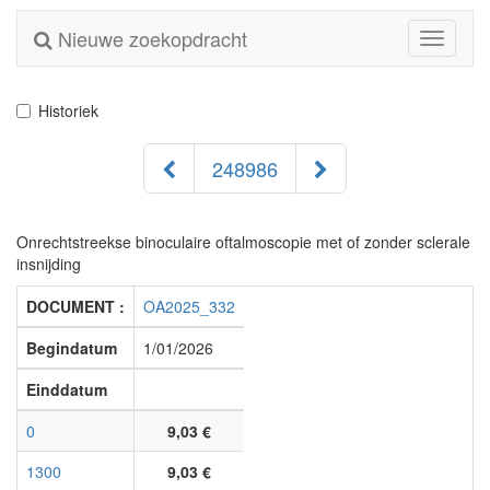
Nieuwe zoekopdracht
Toggle
navigati
Historiek
248986
Onrechtstreekse binoculaire oftalmoscopie met of zonder sclerale
insnijding
DOCUMENT :
OA2025_332
Begindatum
1/01/2026
Einddatum
0
9,03 €
1300
9,03 €